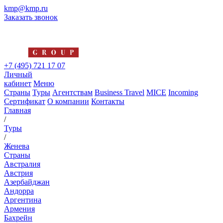
kmp@kmp.ru
Заказать звонок
+7 (495) 721 17 07
Личный
кабинет
Меню
Страны
Туры
Агентствам
Business Travel
MICE
Incoming
Сертификат
О компании
Контакты
Главная
/
Туры
/
Женева
Страны
Австралия
Австрия
Азербайджан
Андорра
Аргентина
Армения
Бахрейн