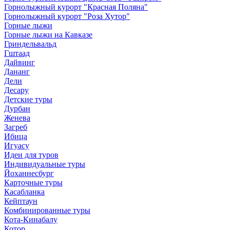
Горнолыжный курорт "Красная Поляна"
Горнолыжный курорт "Роза Хутор"
Горные лыжи
Горные лыжи на Кавказе
Гриндельвальд
Гштаад
Дайвинг
Дананг
Дели
Десару
Детские туры
Дурбан
Женева
Загреб
Ибица
Игуасу
Идеи для туров
Индивидуальные туры
Йоханнесбург
Карточные туры
Касабланка
Кейптаун
Комбинированные туры
Кота-Кинабалу
Котор