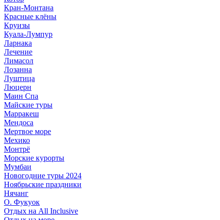
Кран-Монтана
Красные клёны
Круизы
Куала-Лумпур
Ларнака
Лечение
Лимасол
Лозанна
Луштица
Люцерн
Маин Спа
Майские туры
Марракеш
Мендоса
Мертвое море
Мехико
Монтрё
Морские курорты
Мумбаи
Новогодние туры 2024
Ноябрьские праздники
Нячанг
О. Фукуок
Отдых на All Inclusive
Отдых на море