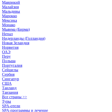
Маврикий
Малайзия
Мальдивы
Марокко
Мексика
Монако
Мьянма (Бирма)
Непал
Нидерланды (Голландия)
Новая Зеландия
Норвегия
ОАЭ
Перу
Польша
Португалия
Сейшелы
Сербия
Сингапур
США
Таиланд
Танзания
Все страны >>
Туры
SPA-отели
SPA-программы и лечение