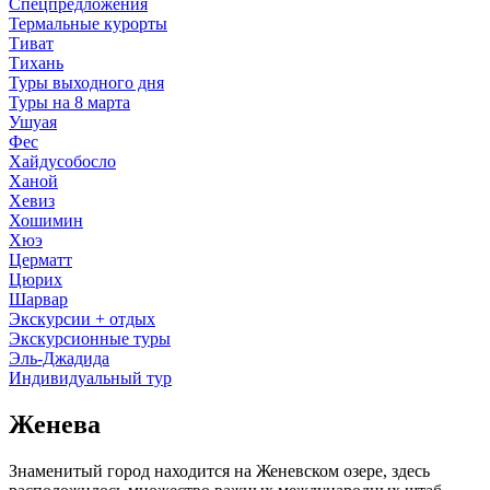
Спецпредложения
Термальные курорты
Тиват
Тихань
Туры выходного дня
Туры на 8 марта
Ушуая
Фес
Хайдусобосло
Ханой
Хевиз
Хошимин
Хюэ
Церматт
Цюрих
Шарвар
Экскурсии + отдых
Экскурсионные туры
Эль-Джадида
Индивидуальный тур
Женева
Знаменитый город находится на Женевском озере, здесь