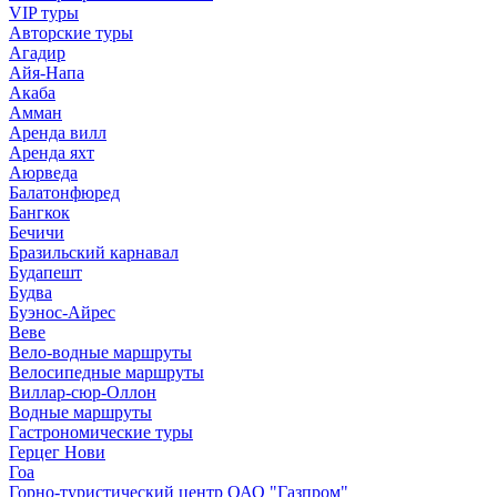
VIP туры
Авторские туры
Агадир
Айя-Напа
Акаба
Амман
Аренда вилл
Аренда яхт
Аюрведа
Балатонфюред
Бангкок
Бечичи
Бразильский карнавал
Будапешт
Будва
Буэнос-Айрес
Веве
Вело-водные маршруты
Велосипедные маршруты
Виллар-сюр-Оллон
Водные маршруты
Гастрономические туры
Герцег Нови
Гоа
Горно-туристический центр ОАО "Газпром"