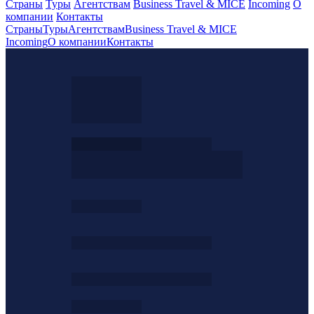
Страны
Туры
Агентствам
Business Travel & MICE
Incoming
О
компании
Контакты
Страны
Туры
Агентствам
Business Travel & MICE
Incoming
О компании
Контакты