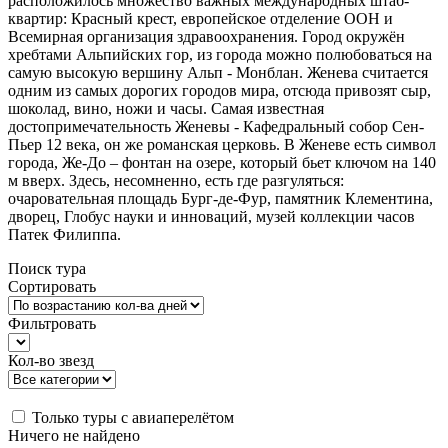
расположилось множество важных международных штаб-
квартир: Красный крест, европейское отделение ООН и
Всемирная организация здравоохранения. Город окружён
хребтами Альпийских гор, из города можно полюбоваться на
самую высокую вершину Альп - Монблан. Женева считается
одним из самых дорогих городов мира, отсюда привозят сыр,
шоколад, вино, ножи и часы. Самая известная
достопримечательность Женевы - Кафедральный собор Сен-
Пьер 12 века, он же романская церковь. В Женеве есть символ
города, Же-До – фонтан на озере, который бьет ключом на 140
м вверх. Здесь, несомненно, есть где разгуляться:
очаровательная площадь Бург-де-Фур, памятник Клементина,
дворец, Глобус науки и инноваций, музей коллекции часов
Патек Филиппа.
Поиск тура
Сортировать
Фильтровать
Кол-во звезд
Только туры с авиаперелётом
Ничего не найдено