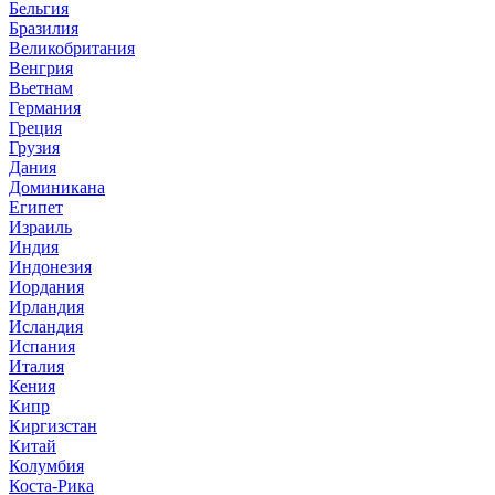
Бельгия
Бразилия
Великобритания
Венгрия
Вьетнам
Германия
Греция
Грузия
Дания
Доминикана
Египет
Израиль
Индия
Индонезия
Иордания
Ирландия
Исландия
Испания
Италия
Кения
Кипр
Киргизстан
Китай
Колумбия
Коста-Рика