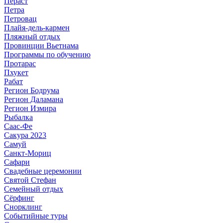
Пераст
Петра
Петровац
Плайя-дель-кармен
Пляжный отдых
Провинции Вьетнама
Программы по обучению
Протарас
Пхукет
Рабат
Регион Бодрума
Регион Даламана
Регион Измира
Рыбалка
Саас-Фе
Сакура 2023
Самуй
Санкт-Мориц
Сафари
Свадебные церемонии
Святой Стефан
Семейный отдых
Сёрфинг
Снорклинг
Событийные туры