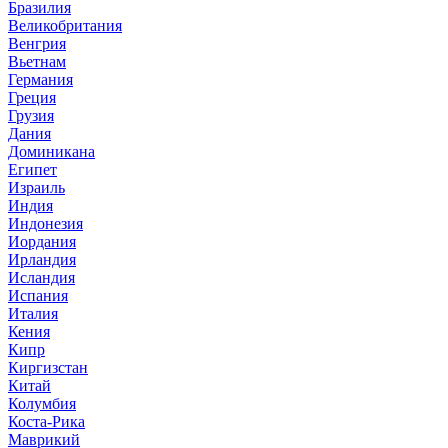
Бразилия
Великобритания
Венгрия
Вьетнам
Германия
Греция
Грузия
Дания
Доминикана
Египет
Израиль
Индия
Индонезия
Иордания
Ирландия
Исландия
Испания
Италия
Кения
Кипр
Киргизстан
Китай
Колумбия
Коста-Рика
Маврикий