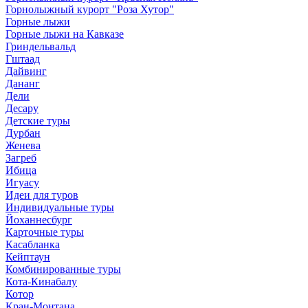
Горнолыжный курорт "Роза Хутор"
Горные лыжи
Горные лыжи на Кавказе
Гриндельвальд
Гштаад
Дайвинг
Дананг
Дели
Десару
Детские туры
Дурбан
Женева
Загреб
Ибица
Игуасу
Идеи для туров
Индивидуальные туры
Йоханнесбург
Карточные туры
Касабланка
Кейптаун
Комбинированные туры
Кота-Кинабалу
Котор
Кран-Монтана