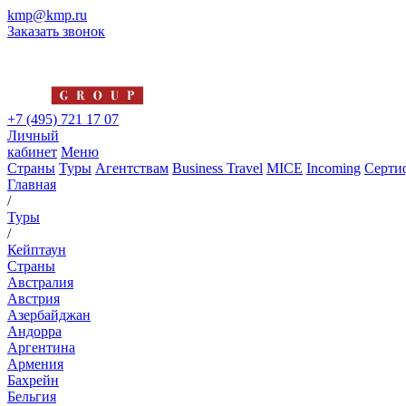
kmp@kmp.ru
Заказать звонок
+7 (495) 721 17 07
Личный
кабинет
Меню
Страны
Туры
Агентствам
Business Travel
MICE
Incoming
Серти
Главная
/
Туры
/
Кейптаун
Страны
Австралия
Австрия
Азербайджан
Андорра
Аргентина
Армения
Бахрейн
Бельгия