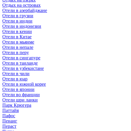
Отдых на островах
Отели в азербайджане
Отели в грузии
Отели в индии
Отели в индонезии
Отели в кении
Отели в Китае
Отели в мьянме
Отели в непале
Отели в перу
Отели в сингапуре
Отели в таиланде
Отели в узбекистане
Отели в чили
Отели в юар
Отели в южной корее
Отели в японии
Отели во франции
Отели шри ланки
Парк Крюгера
Паттайя
Пафос
Пенанг
Пераст