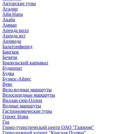
Авторские туры
Агадир
Айя-Напа
Акаба
Амман
Аренда вилл
Аренда яхт
Аюрведа
Балатонфюред
Бангкок
Бечичи
Бразильский карнавал
Будапешт
Будва
Буэнос-Айрес
Веве
Вело-водные маршруты
Велосипедные маршруты
Виллар-сюр-Оллон
Водные маршруты
Гастрономические туры
Герцег Нови
Гоа
Горно-туристический центр ОАО "Газпром"
Горнолыжный курорт "Красная Поляна"