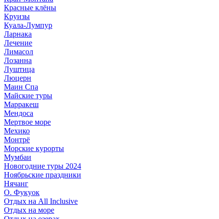
Красные клёны
Круизы
Куала-Лумпур
Ларнака
Лечение
Лимасол
Лозанна
Луштица
Люцерн
Маин Спа
Майские туры
Марракеш
Мендоса
Мертвое море
Мехико
Монтрё
Морские курорты
Мумбаи
Новогодние туры 2024
Ноябрьские праздники
Нячанг
О. Фукуок
Отдых на All Inclusive
Отдых на море
Отдых на озерах