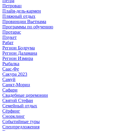
Петра
Петровац
Плайя-дель-кармен
Пляжный отдых
Провинции Вьетнама
Программы по обучению
Протарас
Пхукет
Рабат
Регион Бодрума
Регион Даламана
Регион Измира
Рыбалка
Саас-Фе
Сакура 2023
Самуй
Санкт-Мориц
Сафари
Свадебные церемонии
Святой Стефан
Семейный отдых
Сёрфинг
Снорклинг
Событийные туры
Спецпредложения