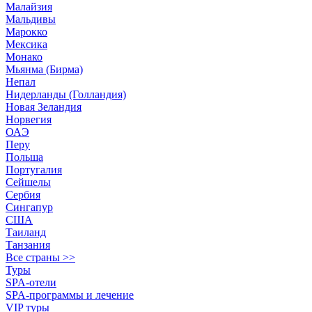
Малайзия
Мальдивы
Марокко
Мексика
Монако
Мьянма (Бирма)
Непал
Нидерланды (Голландия)
Новая Зеландия
Норвегия
ОАЭ
Перу
Польша
Португалия
Сейшелы
Сербия
Сингапур
США
Таиланд
Танзания
Все страны >>
Туры
SPA-отели
SPA-программы и лечение
VIP туры