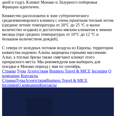
дней в году). Климат Монако и Лазурного побережья
Франции идентичен.
Княжество расположено в зоне субтропического
средиземноморского климата с очень приятным теплым летом
(средние летние температуры от 20°C до 25 °C и малое
количество осадков) и достаточно мягким климатом в зимние
месяцы (при средних температурах от 10°C до 12 °C и
большим количеством дождей).
С севера от холодных потоков воздуха из Европы, территория
княжества надежно Альпы защищена горными массивами
Альп, а теплые бризы также смягчают климат этого
прекрасного места. Мы рекомендуем вам выбирать для
поездки в Монако период с мая по сентябрь.
Страны
Туры
Агентствам
Business Travel & MICE
Incoming
О
компании
Контакты
Страны
Туры
Агентствам
Business Travel & MICE
Incoming
О компании
Контакты