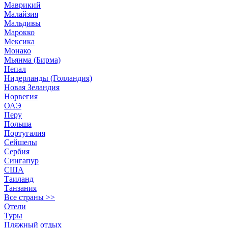
Маврикий
Малайзия
Мальдивы
Марокко
Мексика
Монако
Мьянма (Бирма)
Непал
Нидерланды (Голландия)
Новая Зеландия
Норвегия
ОАЭ
Перу
Польша
Португалия
Сейшелы
Сербия
Сингапур
США
Таиланд
Танзания
Все страны >>
Отели
Туры
Пляжный отдых