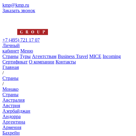
kmp@kmp.ru
Заказать звонок
+7 (495) 721 17 07
Личный
кабинет
Меню
Страны
Туры
Агентствам
Business Travel
MICE
Incoming
Сертификат
О компании
Контакты
Главная
/
Страны
/
Монако
Страны
Австралия
Австрия
Азербайджан
Андорра
Аргентина
Армения
Бахрейн