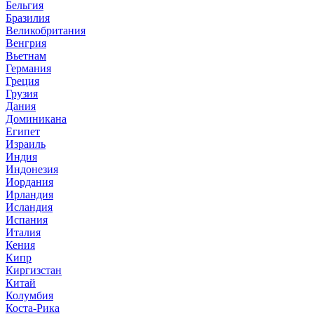
Бельгия
Бразилия
Великобритания
Венгрия
Вьетнам
Германия
Греция
Грузия
Дания
Доминикана
Египет
Израиль
Индия
Индонезия
Иордания
Ирландия
Исландия
Испания
Италия
Кения
Кипр
Киргизстан
Китай
Колумбия
Коста-Рика