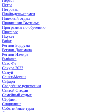
Пераст
Петра
Петровац
Плайя-дель-кармен
Пляжный отдых
Провинции Вьетнама
Программы по обучению
Протарас
Пхукет
Рабат
Регион Бодрума
Регион Даламана
Регион Измира
Рыбалка
Саас-Фе
Сакура 2023
Самуй
Санкт-Мориц
Сафари
Свадебные церемонии
Святой Стефан
Семейный отдых
Сёрфинг
Снорклинг
Событийные туры