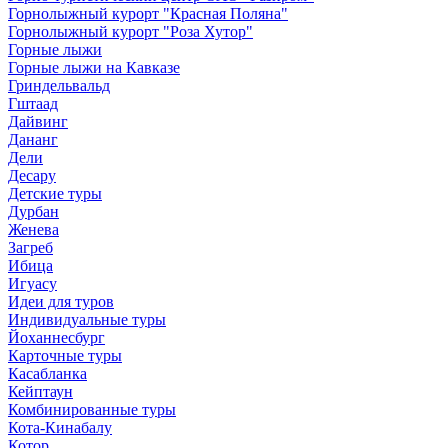
Горнолыжный курорт "Красная Поляна"
Горнолыжный курорт "Роза Хутор"
Горные лыжи
Горные лыжи на Кавказе
Гриндельвальд
Гштаад
Дайвинг
Дананг
Дели
Десару
Детские туры
Дурбан
Женева
Загреб
Ибица
Игуасу
Идеи для туров
Индивидуальные туры
Йоханнесбург
Карточные туры
Касабланка
Кейптаун
Комбинированные туры
Кота-Кинабалу
Котор