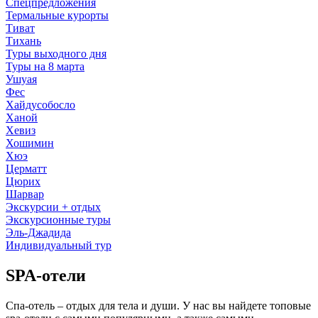
Спецпредложения
Термальные курорты
Тиват
Тихань
Туры выходного дня
Туры на 8 марта
Ушуая
Фес
Хайдусобосло
Ханой
Хевиз
Хошимин
Хюэ
Церматт
Цюрих
Шарвар
Экскурсии + отдых
Экскурсионные туры
Эль-Джадида
Индивидуальный тур
SPA-отели
Спа-отель – отдых для тела и души. У нас вы найдете топовые