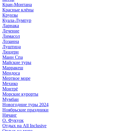
Кран-Монтана
Красные клёны
Круизы
Куала-Лумпур
Ларнака
Лечение
Лимасол
Лозанна
Луштица
Люцерн
Маин Спа
Майские туры
Марракеш
Мендоса
Мертвое море
Мехико
Монтрё
Морские курорты
Мумбаи
Новогодние туры 2024
Ноябрьские праздники
Нячанг
О. Фукуок
Отдых на All Inclusive
Отдых на море