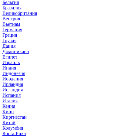
Бельгия
Бразилия
Великобритания
Венгрия
Вьетнам
Германия
Греция
Грузия
Дания
Доминикана
Египет
Израиль
Индия
Индонезия
Иордания
Ирландия
Исландия
Испания
Италия
Кения
Кипр
Киргизстан
Китай
Колумбия
Коста-Рика