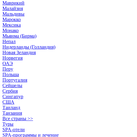
Маврикий
Малайзия
Мальдивы
Марокко
Мексика
Монако
Мьянма (Бирма)
Непал
Нидерланды (Голландия)
Новая Зеландия
Норвегия
ОАЭ
Перу
Польша
Португалия
Сейшелы
Сербия
Сингапур
США
Таиланд
Танзания
Все страны >>
Туры
SPA-отели
SPA-программы и лечение