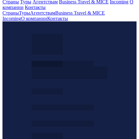
Страны
Туры
Агентствам
Business Travel & MICE
Incoming
О
компании
Контакты
Страны
Туры
Агентствам
Business Travel & MICE
Incoming
О компании
Контакты