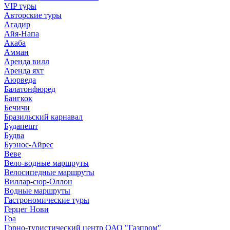
VIP туры
Авторские туры
Агадир
Айя-Напа
Акаба
Амман
Аренда вилл
Аренда яхт
Аюрведа
Балатонфюред
Бангкок
Бечичи
Бразильский карнавал
Будапешт
Будва
Буэнос-Айрес
Веве
Вело-водные маршруты
Велосипедные маршруты
Виллар-сюр-Оллон
Водные маршруты
Гастрономические туры
Герцег Нови
Гоа
Горно-туристический центр ОАО "Газпром"