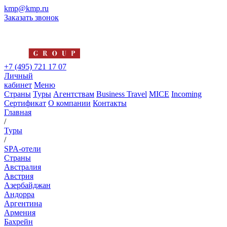
kmp@kmp.ru
Заказать звонок
+7 (495) 721 17 07
Личный
кабинет
Меню
Страны
Туры
Агентствам
Business Travel
MICE
Incoming
Сертификат
О компании
Контакты
Главная
/
Туры
/
SPA-отели
Страны
Австралия
Австрия
Азербайджан
Андорра
Аргентина
Армения
Бахрейн