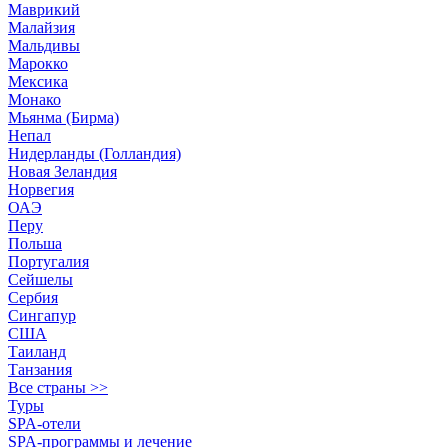
Маврикий
Малайзия
Мальдивы
Марокко
Мексика
Монако
Мьянма (Бирма)
Непал
Нидерланды (Голландия)
Новая Зеландия
Норвегия
ОАЭ
Перу
Польша
Португалия
Сейшелы
Сербия
Сингапур
США
Таиланд
Танзания
Все страны >>
Туры
SPA-отели
SPA-программы и лечение