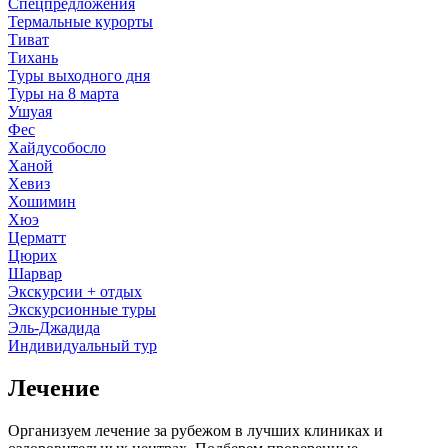
Спецпредложения
Термальные курорты
Тиват
Тихань
Туры выходного дня
Туры на 8 марта
Ушуая
Фес
Хайдусобосло
Ханой
Хевиз
Хошимин
Хюэ
Церматт
Цюрих
Шарвар
Экскурсии + отдых
Экскурсионные туры
Эль-Джадида
Индивидуальный тур
Лечение
Организуем лечение за рубежом в лучших клиниках и