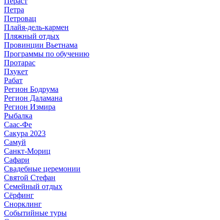
Пераст
Петра
Петровац
Плайя-дель-кармен
Пляжный отдых
Провинции Вьетнама
Программы по обучению
Протарас
Пхукет
Рабат
Регион Бодрума
Регион Даламана
Регион Измира
Рыбалка
Саас-Фе
Сакура 2023
Самуй
Санкт-Мориц
Сафари
Свадебные церемонии
Святой Стефан
Семейный отдых
Сёрфинг
Снорклинг
Событийные туры