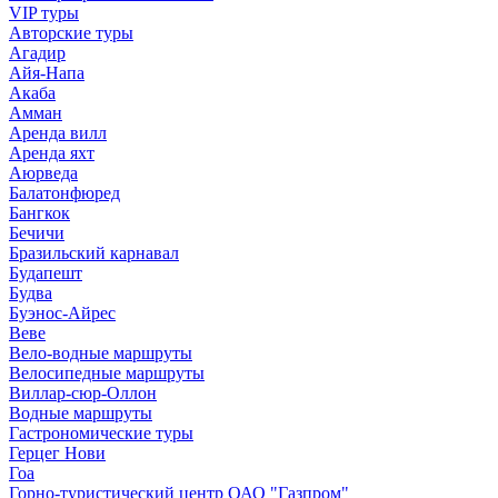
VIP туры
Авторские туры
Агадир
Айя-Напа
Акаба
Амман
Аренда вилл
Аренда яхт
Аюрведа
Балатонфюред
Бангкок
Бечичи
Бразильский карнавал
Будапешт
Будва
Буэнос-Айрес
Веве
Вело-водные маршруты
Велосипедные маршруты
Виллар-сюр-Оллон
Водные маршруты
Гастрономические туры
Герцег Нови
Гоа
Горно-туристический центр ОАО "Газпром"