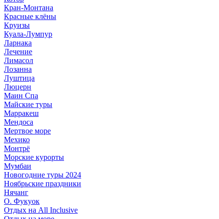
Кран-Монтана
Красные клёны
Круизы
Куала-Лумпур
Ларнака
Лечение
Лимасол
Лозанна
Луштица
Люцерн
Маин Спа
Майские туры
Марракеш
Мендоса
Мертвое море
Мехико
Монтрё
Морские курорты
Мумбаи
Новогодние туры 2024
Ноябрьские праздники
Нячанг
О. Фукуок
Отдых на All Inclusive
Отдых на море