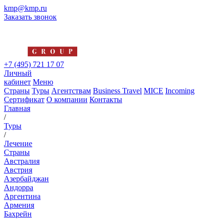
kmp@kmp.ru
Заказать звонок
+7 (495) 721 17 07
Личный
кабинет
Меню
Страны
Туры
Агентствам
Business Travel
MICE
Incoming
Сертификат
О компании
Контакты
Главная
/
Туры
/
Лечение
Страны
Австралия
Австрия
Азербайджан
Андорра
Аргентина
Армения
Бахрейн