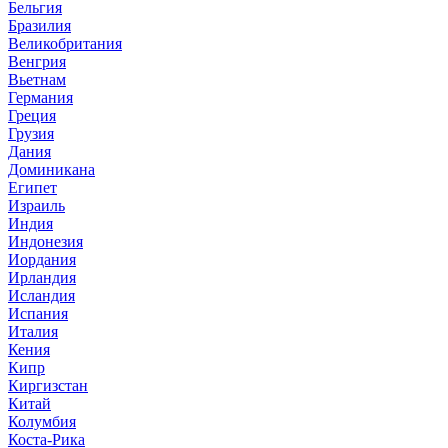
Бельгия
Бразилия
Великобритания
Венгрия
Вьетнам
Германия
Греция
Грузия
Дания
Доминикана
Египет
Израиль
Индия
Индонезия
Иордания
Ирландия
Исландия
Испания
Италия
Кения
Кипр
Киргизстан
Китай
Колумбия
Коста-Рика