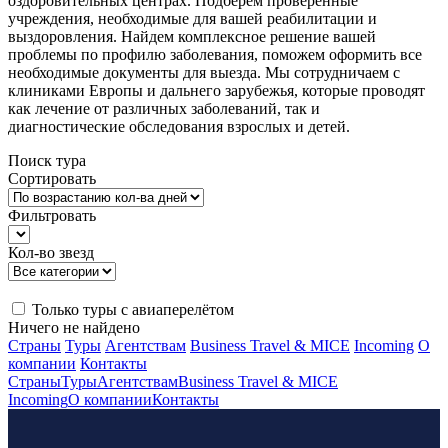
оздоровительных центрах. Подберем проверенные
учреждения, необходимые для вашей реабилитации и
выздоровления. Найдем комплексное решение вашей
проблемы по профилю заболевания, поможем оформить все
необходимые документы для выезда. Мы сотрудничаем с
клиниками Европы и дальнего зарубежья, которые проводят
как лечение от различных заболеваний, так и
диагностические обследования взрослых и детей.
Поиск тура
Сортировать
Фильтровать
Кол-во звезд
Только туры с авиаперелётом
Ничего не найдено
Страны
Туры
Агентствам
Business Travel & MICE
Incoming
О
компании
Контакты
Страны
Туры
Агентствам
Business Travel & MICE
Incoming
О компании
Контакты