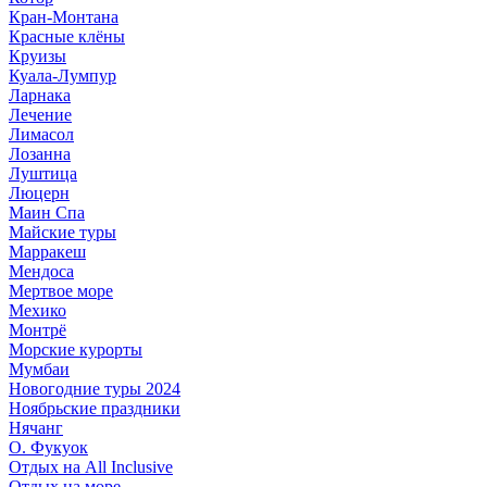
Кран-Монтана
Красные клёны
Круизы
Куала-Лумпур
Ларнака
Лечение
Лимасол
Лозанна
Луштица
Люцерн
Маин Спа
Майские туры
Марракеш
Мендоса
Мертвое море
Мехико
Монтрё
Морские курорты
Мумбаи
Новогодние туры 2024
Ноябрьские праздники
Нячанг
О. Фукуок
Отдых на All Inclusive
Отдых на море