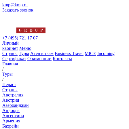
kmp@kmp.ru
Заказать звонок
+7 (495) 721 17 07
Личный
кабинет
Меню
Страны
Туры
Агентствам
Business Travel
MICE
Incoming
Сертификат
О компании
Контакты
Главная
/
Туры
/
Пераст
Страны
Австралия
Австрия
Азербайджан
Андорра
Аргентина
Армения
Бахрейн