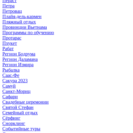
Пераст
Петра
Петровац
Плайя-дель-кармен
Пляжный отдых
Провинции Вьетнама
Программы по обучению
Протарас
Пхукет
Рабат
Регион Бодрума
Регион Даламана
Регион Измира
Рыбалка
Саас-Фе
Сакура 2023
Самуй
Санкт-Мориц
Сафари
Свадебные церемонии
Святой Стефан
Семейный отдых
Сёрфинг
Снорклинг
Событийные туры