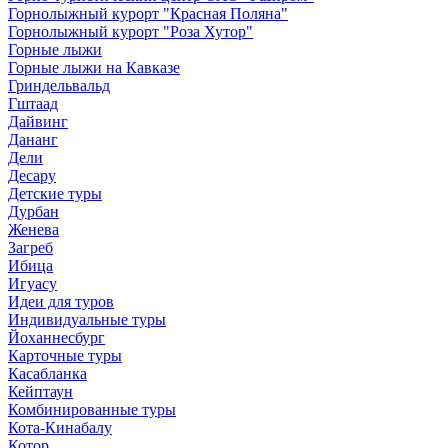
Горнолыжный курорт "Красная Поляна"
Горнолыжный курорт "Роза Хутор"
Горные лыжи
Горные лыжи на Кавказе
Гриндельвальд
Гштаад
Дайвинг
Дананг
Дели
Десару
Детские туры
Дурбан
Женева
Загреб
Ибица
Игуасу
Идеи для туров
Индивидуальные туры
Йоханнесбург
Карточные туры
Касабланка
Кейптаун
Комбинированные туры
Кота-Кинабалу
Котор