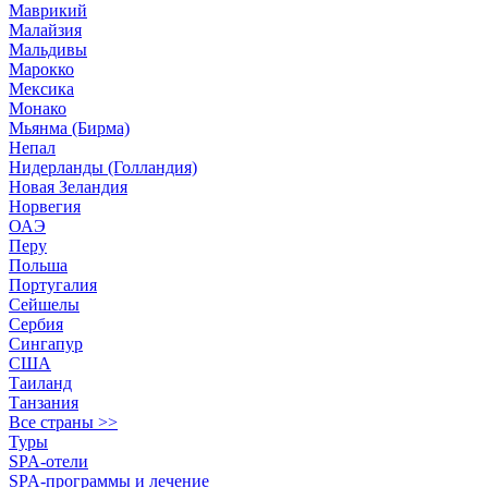
Маврикий
Малайзия
Мальдивы
Марокко
Мексика
Монако
Мьянма (Бирма)
Непал
Нидерланды (Голландия)
Новая Зеландия
Норвегия
ОАЭ
Перу
Польша
Португалия
Сейшелы
Сербия
Сингапур
США
Таиланд
Танзания
Все страны >>
Туры
SPA-отели
SPA-программы и лечение