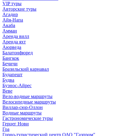
VIP туры
Авторские туры
Агадир
Айя-Напа
Акаба
Амман
Аренда вилл
Аренда яхт
Аюрведа
Балатонфюред
Бангкок
Бечичи
Бразильский карнавал
Будапешт
Будва
Буэнос-Айрес
Веве
Вело-водные маршруты
Велосипедные маршруты
Виллар-сюр-Оллон
Водные маршруты
Гастрономические туры
Герцег Нови
Гоа
Горно-туристический центр ОАО "Газпром"