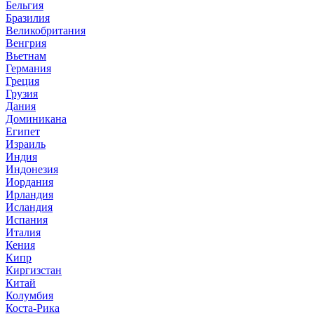
Бельгия
Бразилия
Великобритания
Венгрия
Вьетнам
Германия
Греция
Грузия
Дания
Доминикана
Египет
Израиль
Индия
Индонезия
Иордания
Ирландия
Исландия
Испания
Италия
Кения
Кипр
Киргизстан
Китай
Колумбия
Коста-Рика