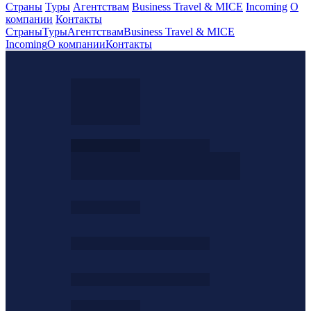
Страны
Туры
Агентствам
Business Travel & MICE
Incoming
О
компании
Контакты
Страны
Туры
Агентствам
Business Travel & MICE
Incoming
О компании
Контакты