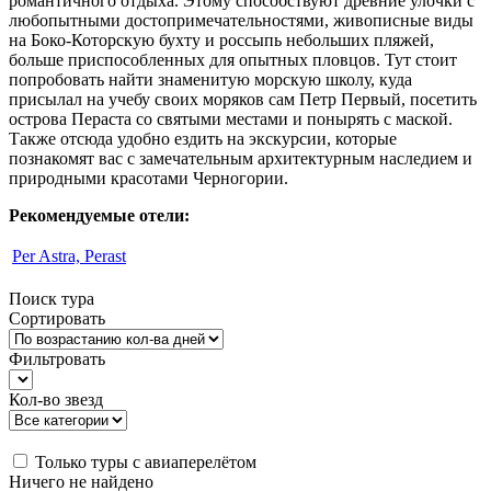
романтичного отдыха. Этому способствуют древние улочки с
любопытными достопримечательностями, живописные виды
на Боко-Которскую бухту и россыпь небольших пляжей,
больше приспособленных для опытных пловцов. Тут стоит
попробовать найти знаменитую морскую школу, куда
присылал на учебу своих моряков сам Петр Первый, посетить
острова Пераста со святыми местами и понырять с маской.
Также отсюда удобно ездить на экскурсии, которые
познакомят вас с замечательным архитектурным наследием и
природными красотами Черногории.
Рекомендуемые отели:
Per Astra, Perast
Поиск тура
Сортировать
Фильтровать
Кол-во звезд
Только туры с авиаперелётом
Ничего не найдено