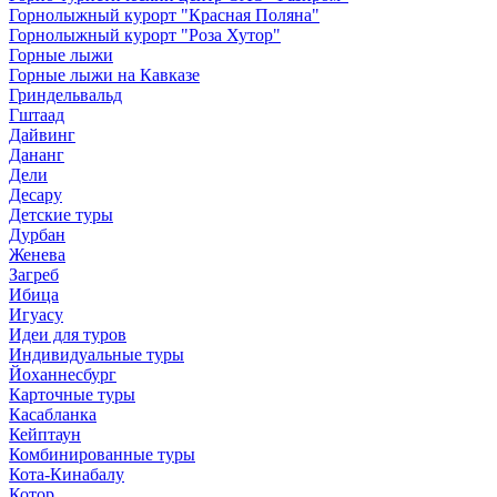
Горнолыжный курорт "Красная Поляна"
Горнолыжный курорт "Роза Хутор"
Горные лыжи
Горные лыжи на Кавказе
Гриндельвальд
Гштаад
Дайвинг
Дананг
Дели
Десару
Детские туры
Дурбан
Женева
Загреб
Ибица
Игуасу
Идеи для туров
Индивидуальные туры
Йоханнесбург
Карточные туры
Касабланка
Кейптаун
Комбинированные туры
Кота-Кинабалу
Котор