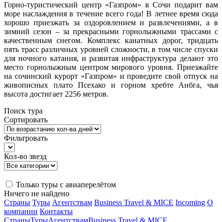
Горно-туристический центр «Газпром» в Сочи подарит вам
море наслаждения в течение всего года! В летнее время сюда
хорошо приезжать за оздоровлением и развлечениями, а в
зимний сезон – за прекрасными горнолыжными трассами с
качественным снегом. Комплекс канатных дорог, тридцать
пять трасс различных уровней сложности, в том числе спуски
для ночного катания, и развитая инфраструктура делают это
место горнолыжным центром мирового уровня. Приезжайте
на сочинский курорт «Газпром» и проведите свой отпуск на
живописных плато Псехако и горном хребте Аибга, чья
высота достигает 2256 метров.
Поиск тура
Сортировать
Фильтровать
Кол-во звезд
Только туры с авиаперелётом
Ничего не найдено
Страны
Туры
Агентствам
Business Travel & MICE
Incoming
О
компании
Контакты
Страны
Туры
Агентствам
Business Travel & MICE