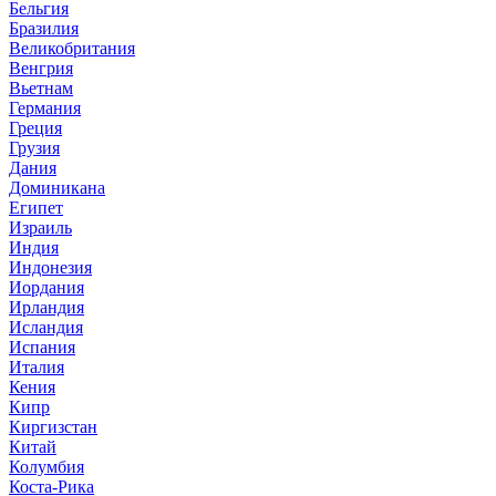
Бельгия
Бразилия
Великобритания
Венгрия
Вьетнам
Германия
Греция
Грузия
Дания
Доминикана
Египет
Израиль
Индия
Индонезия
Иордания
Ирландия
Исландия
Испания
Италия
Кения
Кипр
Киргизстан
Китай
Колумбия
Коста-Рика