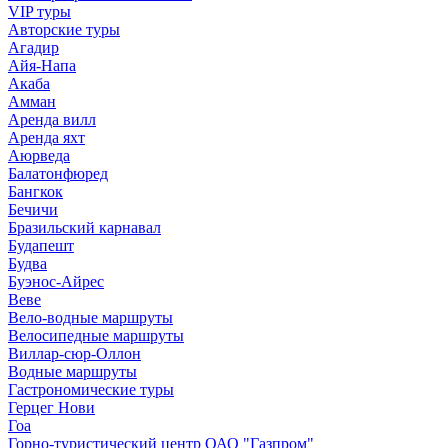
VIP туры
Авторские туры
Агадир
Айя-Напа
Акаба
Амман
Аренда вилл
Аренда яхт
Аюрведа
Балатонфюред
Бангкок
Бечичи
Бразильский карнавал
Будапешт
Будва
Буэнос-Айрес
Веве
Вело-водные маршруты
Велосипедные маршруты
Виллар-сюр-Оллон
Водные маршруты
Гастрономические туры
Герцег Нови
Гоа
Горно-туристический центр ОАО "Газпром"