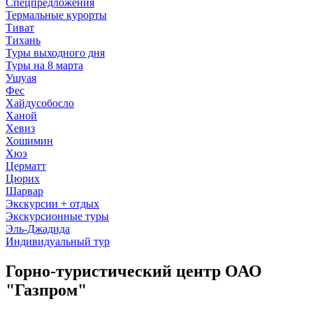
Спецпредложения
Термальные курорты
Тиват
Тихань
Туры выходного дня
Туры на 8 марта
Ушуая
Фес
Хайдусобосло
Ханой
Хевиз
Хошимин
Хюэ
Церматт
Цюрих
Шарвар
Экскурсии + отдых
Экскурсионные туры
Эль-Джадида
Индивидуальный тур
Горно-туристический центр ОАО
"Газпром"