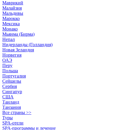
Маврикий
Малайзия
Мальдивы
Марокко
Мексика
Монако
Мьянма (Бирма)
Непал
Нидерланды (Голландия)
Новая Зеландия
Норвегия
ОАЭ
Перу
Польша
Португалия
Сейшелы
Сербия
Сингапур
США
Таиланд
Танзания
Все страны >>
Туры
SPA-отели
SPA-программы и лечение