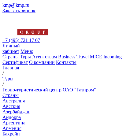
kmp@kmp.ru
Заказать звонок
+7 (495) 721 17 07
Личный
кабинет
Меню
Страны
Туры
Агентствам
Business Travel
MICE
Incoming
Сертификат
О компании
Контакты
Главная
/
Туры
/
Горно-туристический центр ОАО "Газпром"
Страны
Австралия
Австрия
Азербайджан
Андорра
Аргентина
Армения
Бахрейн