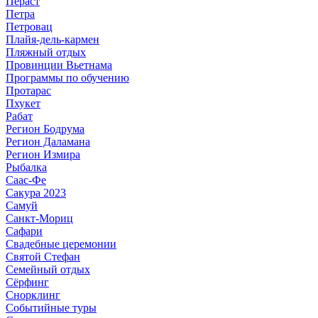
Пераст
Петра
Петровац
Плайя-дель-кармен
Пляжный отдых
Провинции Вьетнама
Программы по обучению
Протарас
Пхукет
Рабат
Регион Бодрума
Регион Даламана
Регион Измира
Рыбалка
Саас-Фе
Сакура 2023
Самуй
Санкт-Мориц
Сафари
Свадебные церемонии
Святой Стефан
Семейный отдых
Сёрфинг
Снорклинг
Событийные туры