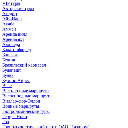
VIP туры
Авторские туры
Агадир
Айя-Напа
Акаба
Амман
Аренда вилл
Аренда яхт
Аюрведа
Балатонфюред
Бангкок
Бечичи
Бразильский карнавал
Будапешт
Будва
Буэнос-Айрес
Веве
Вело-водные маршруты
Велосипедные маршруты
Виллар-сюр-Оллон
Водные маршруты
Гастрономические туры
Герцег Нови
Гоа
Горно-туристический центр ОАО "Газпром"