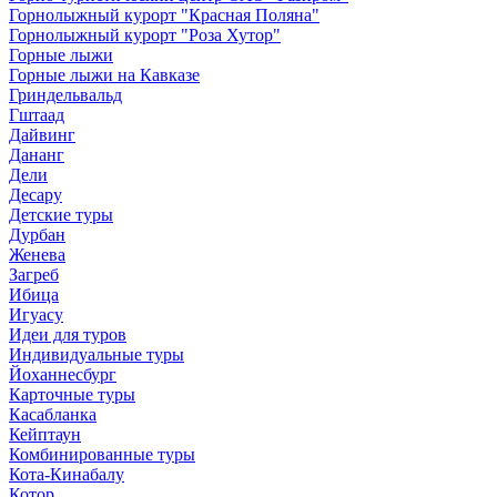
Горнолыжный курорт "Красная Поляна"
Горнолыжный курорт "Роза Хутор"
Горные лыжи
Горные лыжи на Кавказе
Гриндельвальд
Гштаад
Дайвинг
Дананг
Дели
Десару
Детские туры
Дурбан
Женева
Загреб
Ибица
Игуасу
Идеи для туров
Индивидуальные туры
Йоханнесбург
Карточные туры
Касабланка
Кейптаун
Комбинированные туры
Кота-Кинабалу
Котор