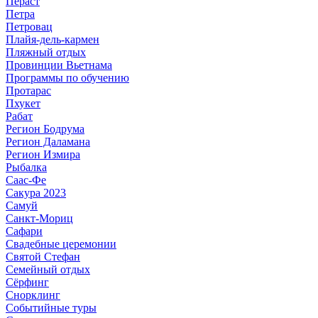
Пераст
Петра
Петровац
Плайя-дель-кармен
Пляжный отдых
Провинции Вьетнама
Программы по обучению
Протарас
Пхукет
Рабат
Регион Бодрума
Регион Даламана
Регион Измира
Рыбалка
Саас-Фе
Сакура 2023
Самуй
Санкт-Мориц
Сафари
Свадебные церемонии
Святой Стефан
Семейный отдых
Сёрфинг
Снорклинг
Событийные туры