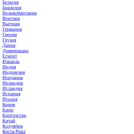
Бельгия
Бразилия
Великобритания
Венгрия
Вьетнам
Германия
Греция
Грузия
Дания
Доминикана
Египет
Израиль
Индия
Индонезия
Иордания
Ирландия
Исландия
Испания
Италия
Кения
Кипр
Киргизстан
Китай
Колумбия
Коста-Рика