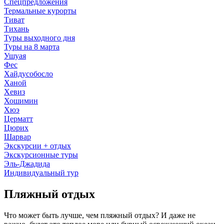
Спецпредложения
Термальные курорты
Тиват
Тихань
Туры выходного дня
Туры на 8 марта
Ушуая
Фес
Хайдусобосло
Ханой
Хевиз
Хошимин
Хюэ
Церматт
Цюрих
Шарвар
Экскурсии + отдых
Экскурсионные туры
Эль-Джадида
Индивидуальный тур
Пляжный отдых
Что может быть лучше, чем пляжный отдых? И даже не