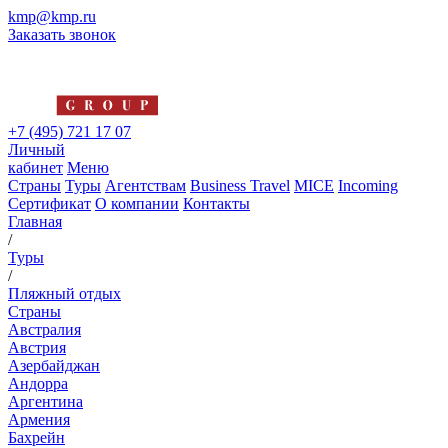
kmp@kmp.ru
Заказать звонок
+7 (495) 721 17 07
Личный
кабинет
Меню
Страны
Туры
Агентствам
Business Travel
MICE
Incoming
Сертификат
О компании
Контакты
Главная
/
Туры
/
Пляжный отдых
Страны
Австралия
Австрия
Азербайджан
Андорра
Аргентина
Армения
Бахрейн