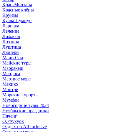
Кран-Монтана
Красные клёны
Круизы
Куала-Лумпур
Ларнака
Лечение
Лимасол
Лозанна
Луштица
Люцерн
Маин Спа
Майские туры
Марракеш
Мендоса
Мертвое море
Мехико
Монтрё
Морские курорты
Мумбаи
Новогодние туры 2024
Ноябрьские праздники
Нячанг
О. Фукуок
Отдых на All Inclusive
Отдых на море