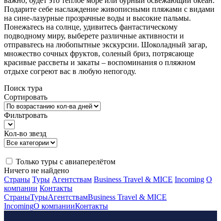
важно, будет это теплое море или бурный освежающий океан.
Подарите себе наслаждение живописными пляжами с видами
на сине-лазурные прозрачные воды и высокие пальмы.
Понежьтесь на солнце, удивитесь фантастическому
подводному миру, выберете различные активности и
отправьтесь на любопытные экскурсии. Шоколадный загар,
множество сочных фруктов, соленый бриз, потрясающе
красивые рассветы и закаты – воспоминания о пляжном
отдыхе согреют вас в любую непогоду.
Поиск тура
Сортировать
Фильтровать
Кол-во звезд
Только туры с авиаперелётом
Ничего не найдено
Страны
Туры
Агентствам
Business Travel & MICE
Incoming
О
компании
Контакты
Страны
Туры
Агентствам
Business Travel & MICE
Incoming
О компании
Контакты