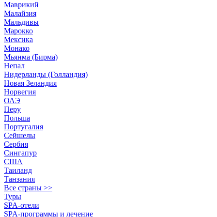
Маврикий
Малайзия
Мальдивы
Марокко
Мексика
Монако
Мьянма (Бирма)
Непал
Нидерланды (Голландия)
Новая Зеландия
Норвегия
ОАЭ
Перу
Польша
Португалия
Сейшелы
Сербия
Сингапур
США
Таиланд
Танзания
Все страны >>
Туры
SPA-отели
SPA-программы и лечение