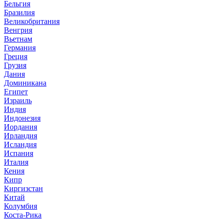
Бельгия
Бразилия
Великобритания
Венгрия
Вьетнам
Германия
Греция
Грузия
Дания
Доминикана
Египет
Израиль
Индия
Индонезия
Иордания
Ирландия
Исландия
Испания
Италия
Кения
Кипр
Киргизстан
Китай
Колумбия
Коста-Рика