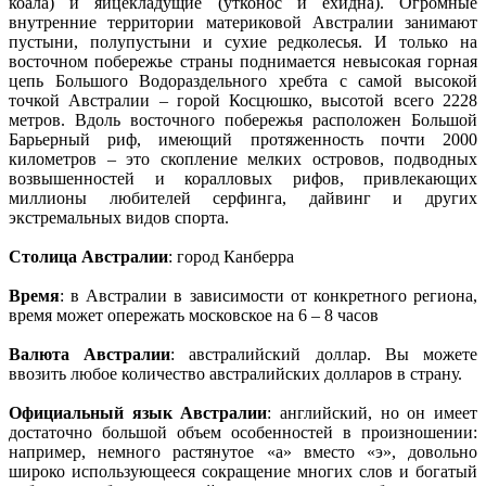
коала) и яйцекладущие (утконос и ехидна). Огромные
внутренние территории материковой Австралии занимают
пустыни, полупустыни и сухие редколесья. И только на
восточном побережье страны поднимается невысокая горная
цепь Большого Водораздельного хребта с самой высокой
точкой Австралии – горой Косцюшко, высотой всего 2228
метров. Вдоль восточного побережья расположен Большой
Барьерный риф, имеющий протяженность почти 2000
километров – это скопление мелких островов, подводных
возвышенностей и коралловых рифов, привлекающих
миллионы любителей серфинга, дайвинг и других
экстремальных видов спорта.
Столица Австралии
: город Канберра
Время
: в Австралии в зависимости от конкретного региона,
время может опережать московское на 6 – 8 часов
Валюта Австралии
: австралийский доллар. Вы можете
ввозить любое количество австралийских долларов в страну.
Официальный язык Австралии
: английский, но он имеет
достаточно большой объем особенностей в произношении:
например, немного растянутое «а» вместо «э», довольно
широко использующееся сокращение многих слов и богатый