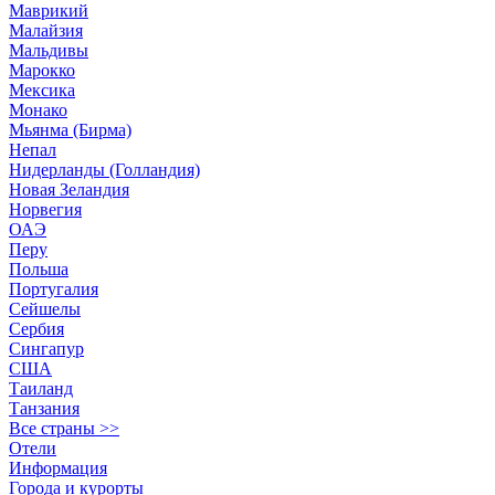
Маврикий
Малайзия
Мальдивы
Марокко
Мексика
Монако
Мьянма (Бирма)
Непал
Нидерланды (Голландия)
Новая Зеландия
Норвегия
ОАЭ
Перу
Польша
Португалия
Сейшелы
Сербия
Сингапур
США
Таиланд
Танзания
Все страны >>
Отели
Информация
Города и курорты