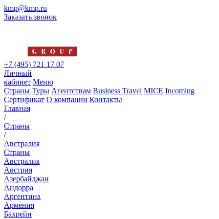
kmp@kmp.ru
Заказать звонок
+7 (495) 721 17 07
Личный
кабинет
Меню
Страны
Туры
Агентствам
Business Travel
MICE
Incoming
Сертификат
О компании
Контакты
Главная
/
Страны
/
Австралия
Страны
Австралия
Австрия
Азербайджан
Андорра
Аргентина
Армения
Бахрейн