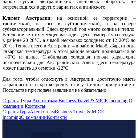
набор сугубо австралийских сленговых оборотов, не
встречающихся в других вариантах английского.
Климат Австралии:
на основной ее территории –
тропический, на юге в субтропический, а на севере
субэкваториальный. Здесь круглый год много солнца и тепло.
В течение летних месяцев вас ждет здесь температура воздуха
в районе 20-28°С, а зимой несколько холоднее: от 12 20°С до
20°С. Теплее всего в Австралии – в районе Марбл-Бар, иногда
январская температура в этом районе может подниматься до
+40°С и выше. Стабильная холодная погода характерна
исключительно для Австралийских Альп: здесь температура
может падать до отметки -22°С.
Для того, чтобы отдохнуть в Австралии, достаточно иметь
загранпаспорт и краткосрочную визу. Личное присутствие в
Посольстве при подаче заявления не обязательно.
Страны
Туры
Агентствам
Business Travel & MICE
Incoming
О
компании
Контакты
Страны
Туры
Агентствам
Business Travel & MICE
Incoming
О компании
Контакты