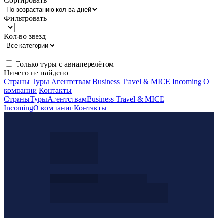
Сортировать
Фильтровать
Кол-во звезд
Только туры с авиаперелётом
Ничего не найдено
Страны
Туры
Агентствам
Business Travel & MICE
Incoming
О
компании
Контакты
Страны
Туры
Агентствам
Business Travel & MICE
Incoming
О компании
Контакты