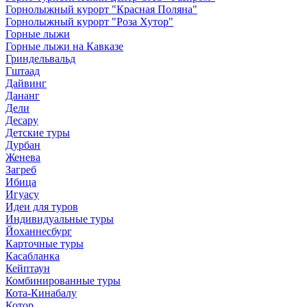
Горнолыжный курорт "Красная Поляна"
Горнолыжный курорт "Роза Хутор"
Горные лыжи
Горные лыжи на Кавказе
Гриндельвальд
Гштаад
Дайвинг
Дананг
Дели
Десару
Детские туры
Дурбан
Женева
Загреб
Ибица
Игуасу
Идеи для туров
Индивидуальные туры
Йоханнесбург
Карточные туры
Касабланка
Кейптаун
Комбинированные туры
Кота-Кинабалу
Котор