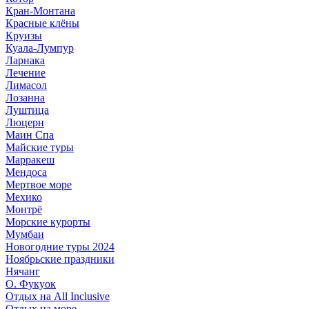
Кран-Монтана
Красные клёны
Круизы
Куала-Лумпур
Ларнака
Лечение
Лимасол
Лозанна
Луштица
Люцерн
Маин Спа
Майские туры
Марракеш
Мендоса
Мертвое море
Мехико
Монтрё
Морские курорты
Мумбаи
Новогодние туры 2024
Ноябрьские праздники
Нячанг
О. Фукуок
Отдых на All Inclusive
Отдых на море