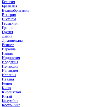
Бельгия
Бразилия
Великобритания
Венгрия
Вьетнам
Германия
Греция
Грузия
Дания
Доминикана
Египет
Израиль
Индия
Индонезия
Иордания
Ирландия
Исландия
Испания
Италия
Кения
Кипр
Киргизстан
Китай
Колумбия
Коста-Рика