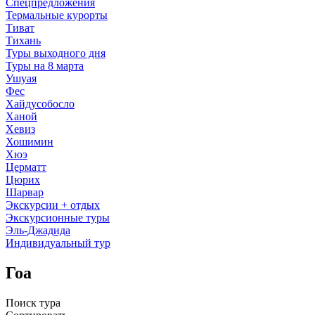
Спецпредложения
Термальные курорты
Тиват
Тихань
Туры выходного дня
Туры на 8 марта
Ушуая
Фес
Хайдусобосло
Ханой
Хевиз
Хошимин
Хюэ
Церматт
Цюрих
Шарвар
Экскурсии + отдых
Экскурсионные туры
Эль-Джадида
Индивидуальный тур
Гоа
Поиск тура