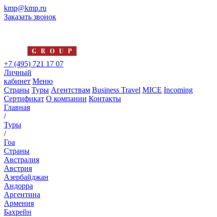
kmp@kmp.ru
Заказать звонок
+7 (495) 721 17 07
Личный
кабинет
Меню
Страны
Туры
Агентствам
Business Travel
MICE
Incoming
Сертификат
О компании
Контакты
Главная
/
Туры
/
Гоа
Страны
Австралия
Австрия
Азербайджан
Андорра
Аргентина
Армения
Бахрейн