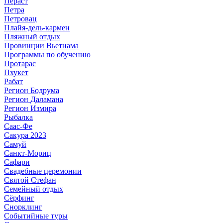
Пераст
Петра
Петровац
Плайя-дель-кармен
Пляжный отдых
Провинции Вьетнама
Программы по обучению
Протарас
Пхукет
Рабат
Регион Бодрума
Регион Даламана
Регион Измира
Рыбалка
Саас-Фе
Сакура 2023
Самуй
Санкт-Мориц
Сафари
Свадебные церемонии
Святой Стефан
Семейный отдых
Сёрфинг
Снорклинг
Событийные туры