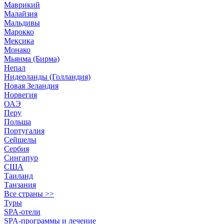
Маврикий
Малайзия
Мальдивы
Марокко
Мексика
Монако
Мьянма (Бирма)
Непал
Нидерланды (Голландия)
Новая Зеландия
Норвегия
ОАЭ
Перу
Польша
Португалия
Сейшелы
Сербия
Сингапур
США
Таиланд
Танзания
Все страны >>
Туры
SPA-отели
SPA-программы и лечение