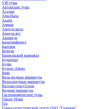
VIP туры
Авторские туры
Агадир
Айя-Напа
Акаба
Амман
Аренда вилл
Аренда яхт
Аюрведа
Балатонфюред
Бангкок
Бечичи
Бразильский карнавал
Будапешт
Будва
Буэнос-Айрес
Веве
Вело-водные маршруты
Велосипедные маршруты
Виллар-сюр-Оллон
Водные маршруты
Гастрономические туры
Герцег Нови
Гоа
Горно-туристический центр ОАО "Газпром"