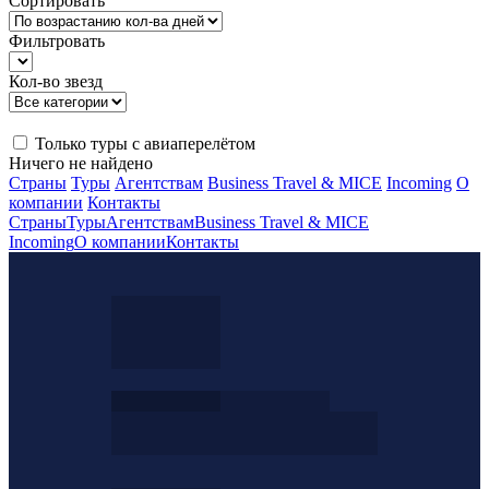
Сортировать
Фильтровать
Кол-во звезд
Только туры с авиаперелётом
Ничего не найдено
Страны
Туры
Агентствам
Business Travel & MICE
Incoming
О
компании
Контакты
Страны
Туры
Агентствам
Business Travel & MICE
Incoming
О компании
Контакты