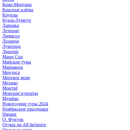
Кран-Монтана
Красные клёны
Круизы
Куала-Лумпур
Ларнака
Лечение
Лимасол
Лозанна
Луштица
Люцерн
Маин Спа
Майские туры
Марракеш
Мендоса
Мертвое море
Мехико
Монтрё
Морские курорты
Мумбаи
Новогодние туры 2024
Ноябрьские праздники
Нячанг
О. Фукуок
Отдых на All Inclusive
Отдых на море