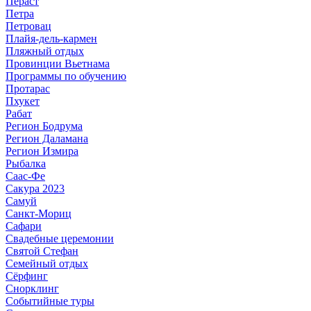
Пераст
Петра
Петровац
Плайя-дель-кармен
Пляжный отдых
Провинции Вьетнама
Программы по обучению
Протарас
Пхукет
Рабат
Регион Бодрума
Регион Даламана
Регион Измира
Рыбалка
Саас-Фе
Сакура 2023
Самуй
Санкт-Мориц
Сафари
Свадебные церемонии
Святой Стефан
Семейный отдых
Сёрфинг
Снорклинг
Событийные туры