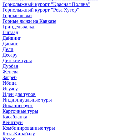
Горнолыжный курорт "Красная Поляна"
Горнолыжный курорт "Роза Хутор"
Горные лыжи
Горные лыжи на Кавказе
Гриндельвальд
Гштаад
Дайвинг
Дананг
Дели
Десару
Детские туры
Дурбан
Женева
Загреб
Ибица
Игуасу
Идеи для туров
Индивидуальные туры
Йоханнесбург
Карточные туры
Касабланка
Кейптаун
Комбинированные туры
Кота-Кинабалу
Котор