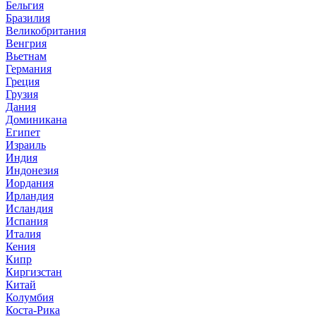
Бельгия
Бразилия
Великобритания
Венгрия
Вьетнам
Германия
Греция
Грузия
Дания
Доминикана
Египет
Израиль
Индия
Индонезия
Иордания
Ирландия
Исландия
Испания
Италия
Кения
Кипр
Киргизстан
Китай
Колумбия
Коста-Рика