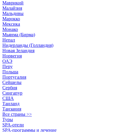
Маврикий
Малайзия
Мальдивы
Марокко
Мексика
Монако
Мьянма (Бирма)
Непал
Нидерланды (Голландия)
Новая Зеландия
Норвегия
ОАЭ
Перу
Польша
Португалия
Сейшелы
Сербия
Сингапур
США
Таиланд
Танзания
Все страны >>
Туры
SPA-отели
SPA-программы и лечение