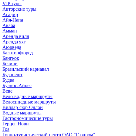
VIP туры
Авторские туры
Агадир
Айя-Напа
Акаба
Амман
Аренда вилл
Аренда яхт
Аюрведа
Балатонфюред
Бангкок
Бечичи
Бразильский карнавал
Будапешт
Будва
Буэнос-Айрес
Веве
Вело-водные маршруты
Велосипедные маршруты
Виллар-сюр-Оллон
Водные маршруты
Гастрономические туры
Герцег Нови
Гоа
Горно-туристический центр ОАО "Газпром"