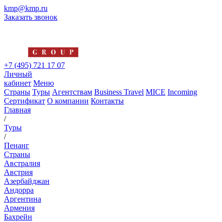
kmp@kmp.ru
Заказать звонок
+7 (495) 721 17 07
Личный
кабинет
Меню
Страны
Туры
Агентствам
Business Travel
MICE
Incoming
Сертификат
О компании
Контакты
Главная
/
Туры
/
Пенанг
Страны
Австралия
Австрия
Азербайджан
Андорра
Аргентина
Армения
Бахрейн