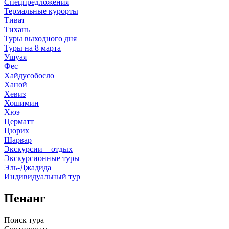
Спецпредложения
Термальные курорты
Тиват
Тихань
Туры выходного дня
Туры на 8 марта
Ушуая
Фес
Хайдусобосло
Ханой
Хевиз
Хошимин
Хюэ
Церматт
Цюрих
Шарвар
Экскурсии + отдых
Экскурсионные туры
Эль-Джадида
Индивидуальный тур
Пенанг
Поиск тура