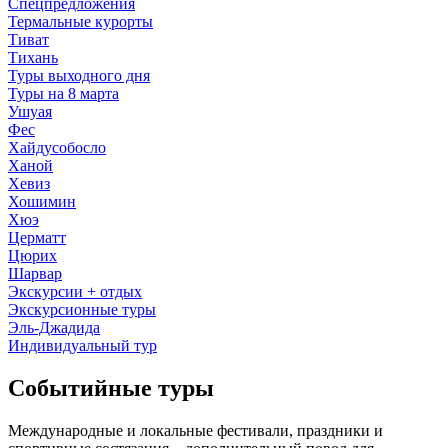
Спецпредложения
Термальные курорты
Тиват
Тихань
Туры выходного дня
Туры на 8 марта
Ушуая
Фес
Хайдусобосло
Ханой
Хевиз
Хошимин
Хюэ
Церматт
Цюрих
Шарвар
Экскурсии + отдых
Экскурсионные туры
Эль-Джадида
Индивидуальный тур
Событийные туры
Международные и локальные фестивали, праздники и