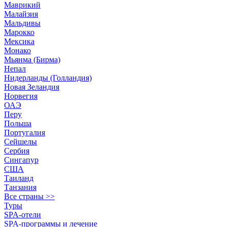
Маврикий
Малайзия
Мальдивы
Марокко
Мексика
Монако
Мьянма (Бирма)
Непал
Нидерланды (Голландия)
Новая Зеландия
Норвегия
ОАЭ
Перу
Польша
Португалия
Сейшелы
Сербия
Сингапур
США
Таиланд
Танзания
Все страны >>
Туры
SPA-отели
SPA-программы и лечение