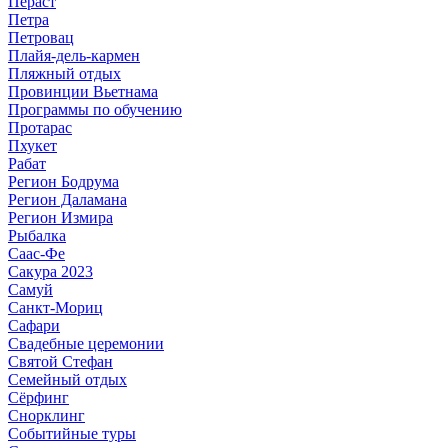
Пераст
Петра
Петровац
Плайя-дель-кармен
Пляжный отдых
Провинции Вьетнама
Программы по обучению
Протарас
Пхукет
Рабат
Регион Бодрума
Регион Даламана
Регион Измира
Рыбалка
Саас-Фе
Сакура 2023
Самуй
Санкт-Мориц
Сафари
Свадебные церемонии
Святой Стефан
Семейный отдых
Сёрфинг
Снорклинг
Событийные туры