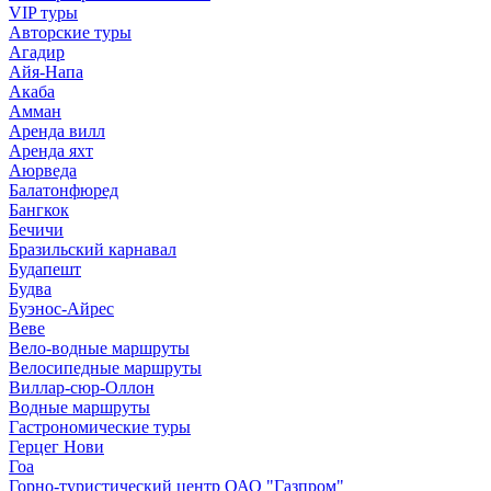
VIP туры
Авторские туры
Агадир
Айя-Напа
Акаба
Амман
Аренда вилл
Аренда яхт
Аюрведа
Балатонфюред
Бангкок
Бечичи
Бразильский карнавал
Будапешт
Будва
Буэнос-Айрес
Веве
Вело-водные маршруты
Велосипедные маршруты
Виллар-сюр-Оллон
Водные маршруты
Гастрономические туры
Герцег Нови
Гоа
Горно-туристический центр ОАО "Газпром"