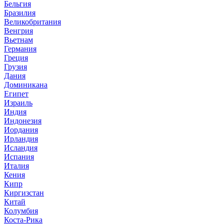
Бельгия
Бразилия
Великобритания
Венгрия
Вьетнам
Германия
Греция
Грузия
Дания
Доминикана
Египет
Израиль
Индия
Индонезия
Иордания
Ирландия
Исландия
Испания
Италия
Кения
Кипр
Киргизстан
Китай
Колумбия
Коста-Рика