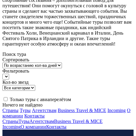
спортивные состязания – дополнительный повод для
путешествия! Они помогут окунуться с головой в культуру
страны и сделают вас частью захватывающего события. Вы
станете свидетелем торжественных шествий, праздничных
концертов и много чего еще! Событийные туры позволят вам
посетить такие знаковые праздники, как индийский
Фестиваль Холи, Венецианский карнавал в Италии, День
Святого Патрика в Ирландии и другие. Такие туры
гарантируют особую атмосферу и океан впечатлений!
Поиск тура
Сортировать
Фильтровать
Кол-во звезд
Только туры с авиаперелётом
Ничего не найдено
Страны
Туры
Агентствам
Business Travel & MICE
Incoming
О
компании
Контакты
Страны
Туры
Агентствам
Business Travel & MICE
Incoming
О компании
Контакты