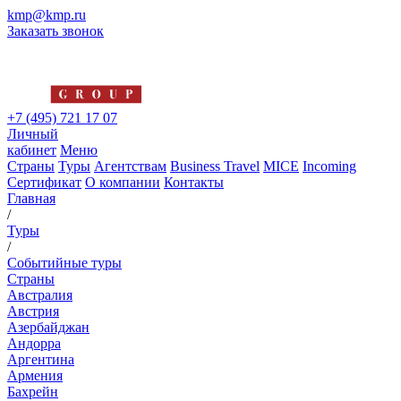
kmp@kmp.ru
Заказать звонок
+7 (495) 721 17 07
Личный
кабинет
Меню
Страны
Туры
Агентствам
Business Travel
MICE
Incoming
Сертификат
О компании
Контакты
Главная
/
Туры
/
Событийные туры
Страны
Австралия
Австрия
Азербайджан
Андорра
Аргентина
Армения
Бахрейн