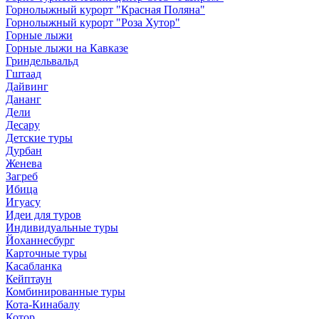
Горнолыжный курорт "Красная Поляна"
Горнолыжный курорт "Роза Хутор"
Горные лыжи
Горные лыжи на Кавказе
Гриндельвальд
Гштаад
Дайвинг
Дананг
Дели
Десару
Детские туры
Дурбан
Женева
Загреб
Ибица
Игуасу
Идеи для туров
Индивидуальные туры
Йоханнесбург
Карточные туры
Касабланка
Кейптаун
Комбинированные туры
Кота-Кинабалу
Котор