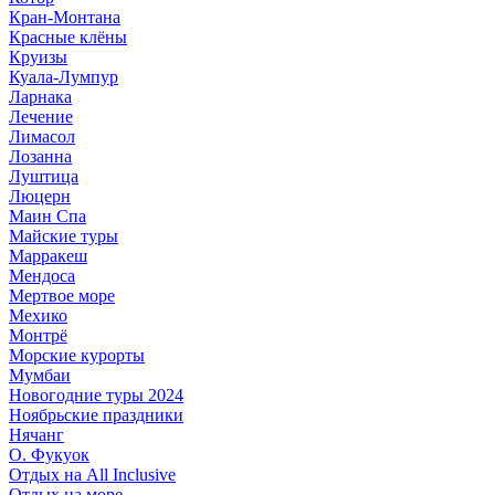
Кран-Монтана
Красные клёны
Круизы
Куала-Лумпур
Ларнака
Лечение
Лимасол
Лозанна
Луштица
Люцерн
Маин Спа
Майские туры
Марракеш
Мендоса
Мертвое море
Мехико
Монтрё
Морские курорты
Мумбаи
Новогодние туры 2024
Ноябрьские праздники
Нячанг
О. Фукуок
Отдых на All Inclusive
Отдых на море