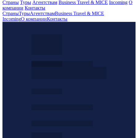
Страны
Туры
Агентствам
Business Travel & MICE
Incoming
О
компании
Контакты
Страны
Туры
Агентствам
Business Travel & MICE
Incoming
О компании
Контакты