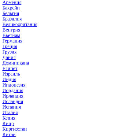
Армения
Бахрейн
Бельгия
Бразилия
Великобритания
Венгрия
Вьетнам
Германия
Греция
Грузия
Дания
Доминикана
Египет
Израиль
Индия
Индонезия
Иордания
Ирландия
Исландия
Испания
Италия
Кения
Кипр
Киргизстан
Китай