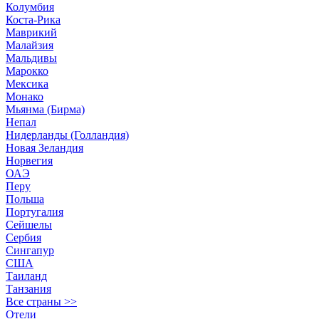
Колумбия
Коста-Рика
Маврикий
Малайзия
Мальдивы
Марокко
Мексика
Монако
Мьянма (Бирма)
Непал
Нидерланды (Голландия)
Новая Зеландия
Норвегия
ОАЭ
Перу
Польша
Португалия
Сейшелы
Сербия
Сингапур
США
Таиланд
Танзания
Все страны >>
Отели