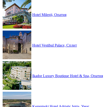
Hotel Milenji, Опатия
Hotel Vestibul Palace, Сплит
Ikador Luxury Boutique Hotel & Spa, Опатия
Kempinski Hotel Adriatic Istria, Умаг