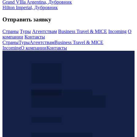
Grand VIlla Argentina, Дубровник
Hilton Imperial, Дубровник
Отправить заявку
Страны
Туры
Агентствам
Business Travel & MICE
Incoming
О
компании
Контакты
Страны
Туры
Агентствам
Business Travel & MICE
Incoming
О компании
Контакты