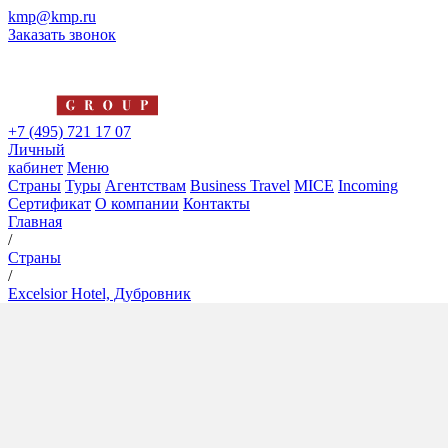
kmp@kmp.ru
Заказать звонок
+7 (495) 721 17 07
Личный
кабинет
Меню
Страны
Туры
Агентствам
Business Travel
MICE
Incoming
Сертификат
О компании
Контакты
Главная
/
Страны
/
Excelsior Hotel, Дубровник
Excelsior Hotel, Дубровник
5*