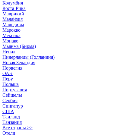
Колумбия
Коста-Рика
Маврикий
Малайзия
Мальдивы
Марокко
Мексика
Монако
Мьянма (Бирма)
Непал
Нидерланды (Голландия)
Новая Зеландия
Норвегия
ОАЭ
Перу
Польша
Португалия
Сейшелы
Сербия
Сингапур
США
Таиланд
Танзания
Все страны >>
Отели