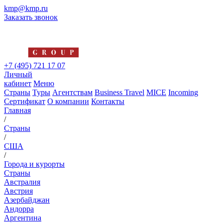
kmp@kmp.ru
Заказать звонок
+7 (495) 721 17 07
Личный
кабинет
Меню
Страны
Туры
Агентствам
Business Travel
MICE
Incoming
Сертификат
О компании
Контакты
Главная
/
Страны
/
США
/
Города и курорты
Страны
Австралия
Австрия
Азербайджан
Андорра
Аргентина