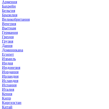
Армения
Бахрейн
Бельгия
Бразилия
Великобритания
Венгрия
Вьетнам
Германия
Греция
Грузия
Дания
Доминикана
Египет
Израиль
Индия
Индонезия
Иордания
Ирландия
Исландия
Испания
Италия
Кения
Кипр
Киргизстан
Китай