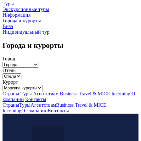
Туры
Экскурсионные туры
Информация
Города и курорты
Виза
Индивидуальный тур
Города и курорты
Город
Отель
Курорт
Страны
Туры
Агентствам
Business Travel & MICE
Incoming
О
компании
Контакты
Страны
Туры
Агентствам
Business Travel & MICE
Incoming
О компании
Контакты