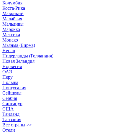
Колумбия
Коста-Рика
Маврикий
Малайзия
Мальдивы
Марокко
Мексика
Монако
Мьянма (Бирма)
Непал
Нидерланды (Голландия)
Новая Зеландия
Норвегия
ОАЭ
Перу
Польша
Португалия
Сейшелы
Сербия
Сингапур
США
Таиланд
Танзания
Все страны >>
Отели