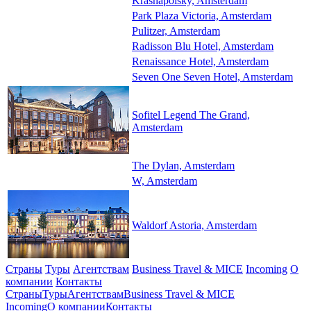
Krasnapolsky, Amsterdam
Park Plaza Victoria, Amsterdam
Pulitzer, Amsterdam
Radisson Blu Hotel, Amsterdam
Renaissance Hotel, Amsterdam
Seven One Seven Hotel, Amsterdam
Sofitel Legend The Grand,
Amsterdam
The Dylan, Amsterdam
W, Amsterdam
Waldorf Astoria, Amsterdam
Страны
Туры
Агентствам
Business Travel & MICE
Incoming
О
компании
Контакты
Страны
Туры
Агентствам
Business Travel & MICE
Incoming
О компании
Контакты