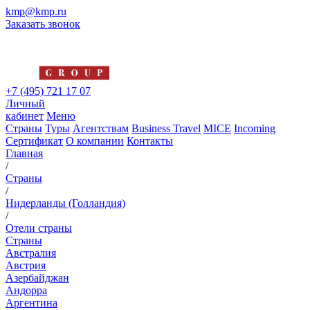
kmp@kmp.ru
Заказать звонок
+7 (495) 721 17 07
Личный
кабинет
Меню
Страны
Туры
Агентствам
Business Travel
MICE
Incoming
Сертификат
О компании
Контакты
Главная
/
Страны
/
Нидерланды (Голландия)
/
Отели страны
Страны
Австралия
Австрия
Азербайджан
Андорра
Аргентина