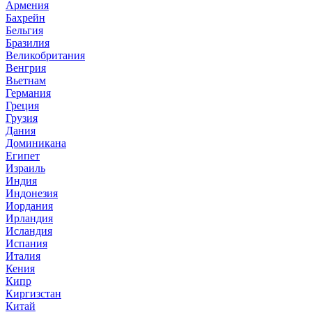
Армения
Бахрейн
Бельгия
Бразилия
Великобритания
Венгрия
Вьетнам
Германия
Греция
Грузия
Дания
Доминикана
Египет
Израиль
Индия
Индонезия
Иордания
Ирландия
Исландия
Испания
Италия
Кения
Кипр
Киргизстан
Китай