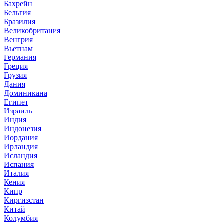
Бахрейн
Бельгия
Бразилия
Великобритания
Венгрия
Вьетнам
Германия
Греция
Грузия
Дания
Доминикана
Египет
Израиль
Индия
Индонезия
Иордания
Ирландия
Исландия
Испания
Италия
Кения
Кипр
Киргизстан
Китай
Колумбия