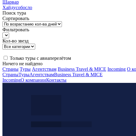
Шарвар
Хайдусобосло
Поиск тура
Сортировать
Фильтровать
Кол-во звезд
Только туры с авиаперелётом
Ничего не найдено
Страны
Туры
Агентствам
Business Travel & MICE
Incoming
О к
Страны
Туры
Агентствам
Business Travel & MICE
Incoming
О компании
Контакты