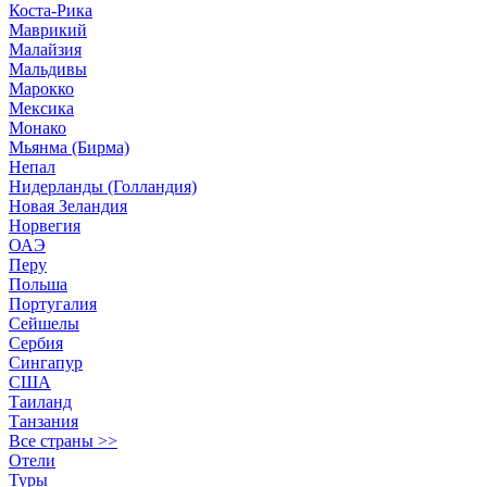
Коста-Рика
Маврикий
Малайзия
Мальдивы
Марокко
Мексика
Монако
Мьянма (Бирма)
Непал
Нидерланды (Голландия)
Новая Зеландия
Норвегия
ОАЭ
Перу
Польша
Португалия
Сейшелы
Сербия
Сингапур
США
Таиланд
Танзания
Все страны >>
Отели
Туры