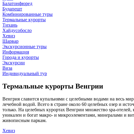
Балатонфюред
Будапешт
Комбинированные туры
Термальные курорты
Тихань
Хайдусобосло
Хевиз
Шарвар
Экскурсионные туры
Информация
Города и курорты
Экскурсии
Виза
Индивидуальный тур
Термальные курорты Венгрии
Венгрия славится купальнями с целебными водами на весь мир.
лечебной водой. Всего в стране около 60 целебных озер и исто
только. На целебных курортах Венгрии множество spa-отелей, 
уникален и богат макро- и микроэлементами, минералами и вит
живописным паркам.
Хевиз