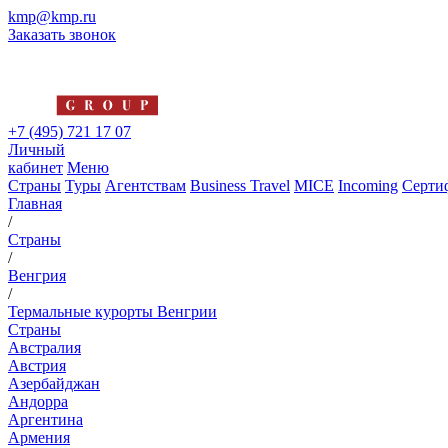
kmp@kmp.ru
Заказать звонок
+7 (495) 721 17 07
Личный
кабинет
Меню
Страны
Туры
Агентствам
Business Travel
MICE
Incoming
Серти
Главная
/
Страны
/
Венгрия
/
Термальные курорты Венгрии
Страны
Австралия
Австрия
Азербайджан
Андорра
Аргентина
Армения