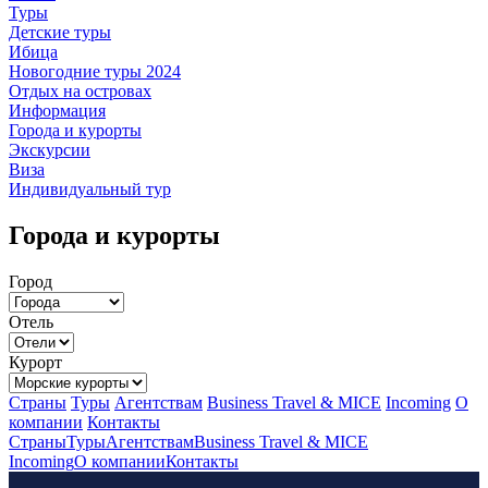
Туры
Детские туры
Ибица
Новогодние туры 2024
Отдых на островах
Информация
Города и курорты
Экскурсии
Виза
Индивидуальный тур
Города и курорты
Город
Отель
Курорт
Страны
Туры
Агентствам
Business Travel & MICE
Incoming
О
компании
Контакты
Страны
Туры
Агентствам
Business Travel & MICE
Incoming
О компании
Контакты