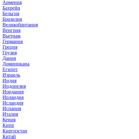
Армения
Бахрейн
Бельгия
Бразилия
Великобритания
Венгрия
Вьетнам
Германия
Греция
Грузия
Дания
Доминикана
Египет
Израиль
Индия
Индонезия
Иордания
Ирландия
Исландия
Испания
Италия
Кения
Кипр
Киргизстан
Китай