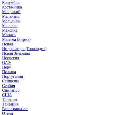
Колумбия
Коста-Рика
Маврикий
Малайзия
Мальдивы
Марокко
Мексика
Монако
Мьянма (Бирма)
Непал
Нидерланды (Голландия)
Новая Зеландия
Норвегия
ОАЭ
Перу
Польша
Португалия
Сейшелы
Сербия
Сингапур
США
Таиланд
Танзания
Все страны >>
Отели