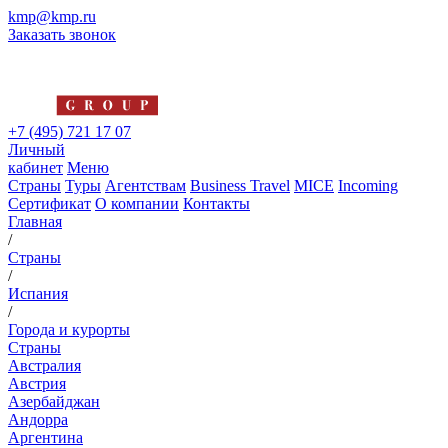
kmp@kmp.ru
Заказать звонок
+7 (495) 721 17 07
Личный
кабинет
Меню
Страны
Туры
Агентствам
Business Travel
MICE
Incoming
Сертификат
О компании
Контакты
Главная
/
Страны
/
Испания
/
Города и курорты
Страны
Австралия
Австрия
Азербайджан
Андорра
Аргентина