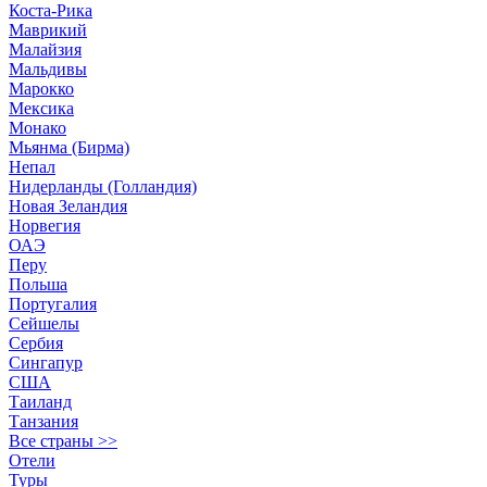
Коста-Рика
Маврикий
Малайзия
Мальдивы
Марокко
Мексика
Монако
Мьянма (Бирма)
Непал
Нидерланды (Голландия)
Новая Зеландия
Норвегия
ОАЭ
Перу
Польша
Португалия
Сейшелы
Сербия
Сингапур
США
Таиланд
Танзания
Все страны >>
Отели
Туры