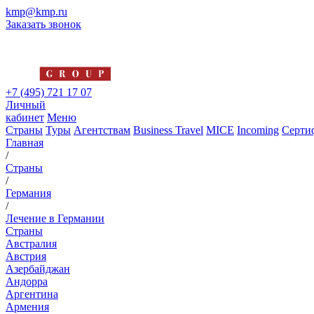
kmp@kmp.ru
Заказать звонок
+7 (495) 721 17 07
Личный
кабинет
Меню
Страны
Туры
Агентствам
Business Travel
MICE
Incoming
Серти
Главная
/
Страны
/
Германия
/
Лечение в Германии
Страны
Австралия
Австрия
Азербайджан
Андорра
Аргентина
Армения