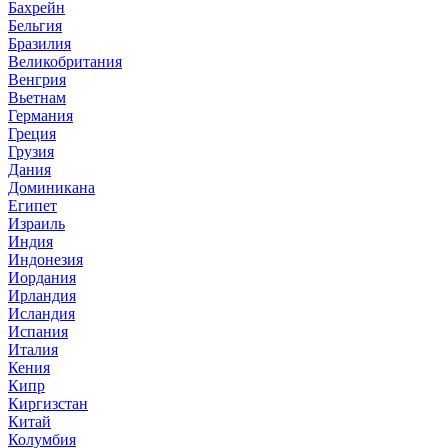
Бахрейн
Бельгия
Бразилия
Великобритания
Венгрия
Вьетнам
Германия
Греция
Грузия
Дания
Доминикана
Египет
Израиль
Индия
Индонезия
Иордания
Ирландия
Исландия
Испания
Италия
Кения
Кипр
Киргизстан
Китай
Колумбия