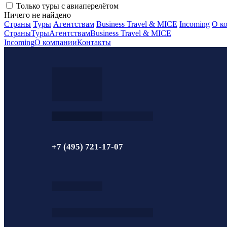
Только туры с авиаперелётом
Ничего не найдено
Страны
Туры
Агентствам
Business Travel & MICE
Incoming
О к
Страны
Туры
Агентствам
Business Travel & MICE
Incoming
О компании
Контакты
+7 (495) 721-17-07