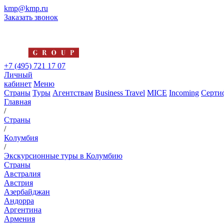
kmp@kmp.ru
Заказать звонок
+7 (495) 721 17 07
Личный
кабинет
Меню
Страны
Туры
Агентствам
Business Travel
MICE
Incoming
Серти
Главная
/
Страны
/
Колумбия
/
Экскурсионные туры в Колумбию
Страны
Австралия
Австрия
Азербайджан
Андорра
Аргентина
Армения