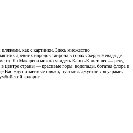
 пляжами, как с картинки. Здесь множество
мятник древних народов тайрона в горах Сьерра-Невада-де-
таменте Ла Макарена можно увидеть Каньо-Кристалес — реку,
н в центре страны — красивые горы, водопады, богатая флора и
де Вас ждут отменные пляжи, пустыня, джунгли с ягуарами.
умбийский колорит.