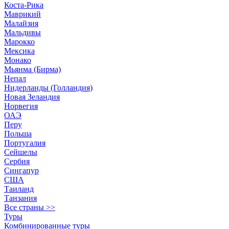
Коста-Рика
Маврикий
Малайзия
Мальдивы
Марокко
Мексика
Монако
Мьянма (Бирма)
Непал
Нидерланды (Голландия)
Новая Зеландия
Норвегия
ОАЭ
Перу
Польша
Португалия
Сейшелы
Сербия
Сингапур
США
Таиланд
Танзания
Все страны >>
Туры
Комбинированные туры