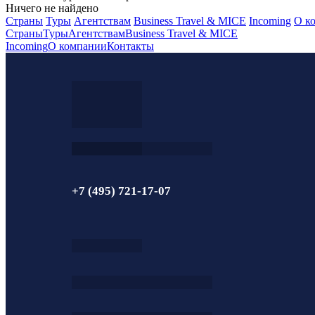
Ничего не найдено
Страны
Туры
Агентствам
Business Travel & MICE
Incoming
О к
Страны
Туры
Агентствам
Business Travel & MICE
Incoming
О компании
Контакты
+7 (495) 721-17-07