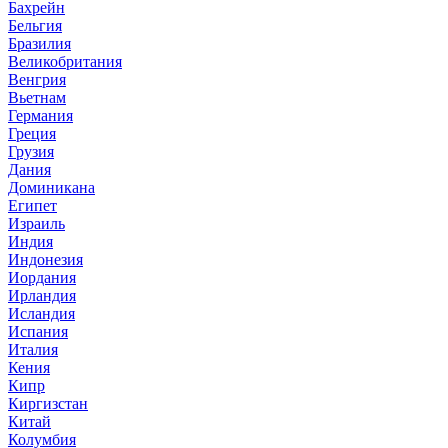
Бахрейн
Бельгия
Бразилия
Великобритания
Венгрия
Вьетнам
Германия
Греция
Грузия
Дания
Доминикана
Египет
Израиль
Индия
Индонезия
Иордания
Ирландия
Исландия
Испания
Италия
Кения
Кипр
Киргизстан
Китай
Колумбия