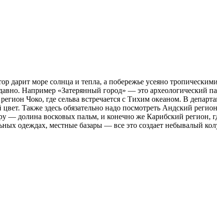
 дарит море солнца и тепла, а побережье усеяно тропическими
давно. Например «Затерянный город» — это археологический па
регион Чоко, где сельва встречается с Тихим океаном. В депар
й цвет. Также здесь обязательно надо посмотреть Андский регио
у — долина восковых пальм, и конечно же Карибский регион, г
ных одеждах, местные базары — все это создает небывалый кол