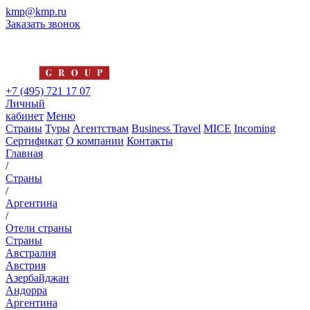
kmp@kmp.ru
Заказать звонок
+7 (495) 721 17 07
Личный
кабинет
Меню
Страны
Туры
Агентствам
Business Travel
MICE
Incoming
Сертификат
О компании
Контакты
Главная
/
Страны
/
Аргентина
/
Отели страны
Страны
Австралия
Австрия
Азербайджан
Андорра
Аргентина