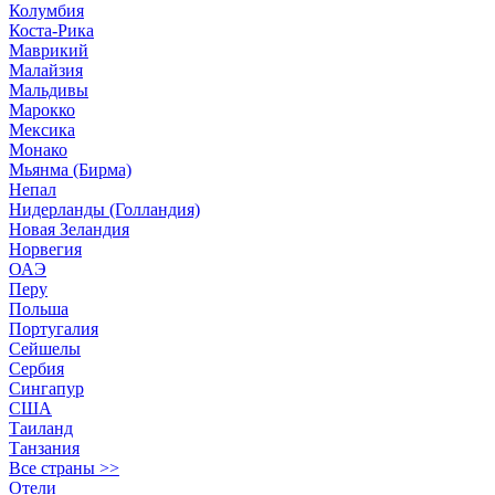
Колумбия
Коста-Рика
Маврикий
Малайзия
Мальдивы
Марокко
Мексика
Монако
Мьянма (Бирма)
Непал
Нидерланды (Голландия)
Новая Зеландия
Норвегия
ОАЭ
Перу
Польша
Португалия
Сейшелы
Сербия
Сингапур
США
Таиланд
Танзания
Все страны >>
Отели