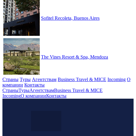
Sofitel Recoleta, Buenos Aires
The Vines Resort & Spa, Mendoza
Страны
Туры
Агентствам
Business Travel & MICE
Incoming
О
компании
Контакты
Страны
Туры
Агентствам
Business Travel & MICE
Incoming
О компании
Контакты