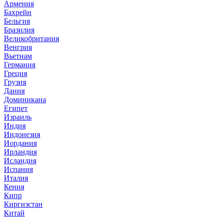
Армения
Бахрейн
Бельгия
Бразилия
Великобритания
Венгрия
Вьетнам
Германия
Греция
Грузия
Дания
Доминикана
Египет
Израиль
Индия
Индонезия
Иордания
Ирландия
Исландия
Испания
Италия
Кения
Кипр
Киргизстан
Китай