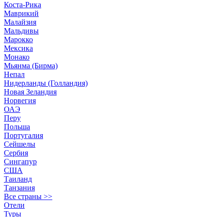
Коста-Рика
Маврикий
Малайзия
Мальдивы
Марокко
Мексика
Монако
Мьянма (Бирма)
Непал
Нидерланды (Голландия)
Новая Зеландия
Норвегия
ОАЭ
Перу
Польша
Португалия
Сейшелы
Сербия
Сингапур
США
Таиланд
Танзания
Все страны >>
Отели
Туры