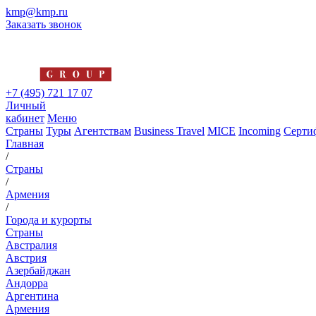
kmp@kmp.ru
Заказать звонок
+7 (495) 721 17 07
Личный
кабинет
Меню
Страны
Туры
Агентствам
Business Travel
MICE
Incoming
Серти
Главная
/
Страны
/
Армения
/
Города и курорты
Страны
Австралия
Австрия
Азербайджан
Андорра
Аргентина
Армения