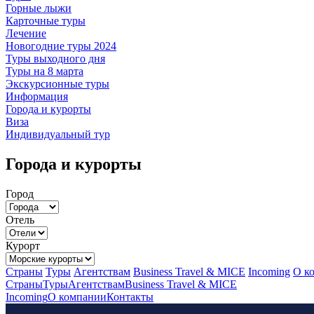
Горные лыжи
Карточные туры
Лечение
Новогодние туры 2024
Туры выходного дня
Туры на 8 марта
Экскурсионные туры
Информация
Города и курорты
Виза
Индивидуальный тур
Города и курорты
Город
Отель
Курорт
Страны
Туры
Агентствам
Business Travel & MICE
Incoming
О к
Страны
Туры
Агентствам
Business Travel & MICE
Incoming
О компании
Контакты