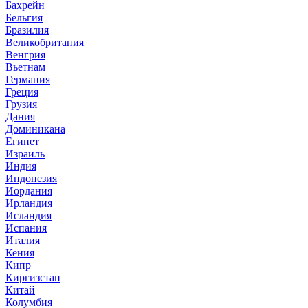
Бахрейн
Бельгия
Бразилия
Великобритания
Венгрия
Вьетнам
Германия
Греция
Грузия
Дания
Доминикана
Египет
Израиль
Индия
Индонезия
Иордания
Ирландия
Исландия
Испания
Италия
Кения
Кипр
Киргизстан
Китай
Колумбия