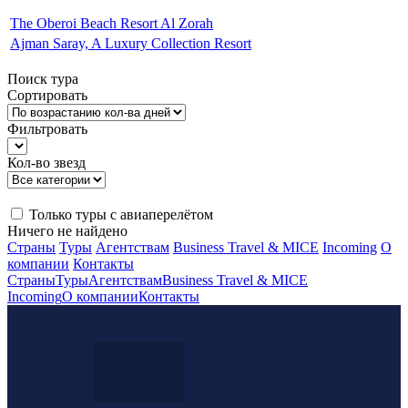
The Oberoi Beach Resort Al Zorah
Ajman Saray, A Luxury Collection Resort
Поиск тура
Сортировать
Фильтровать
Кол-во звезд
Только туры с авиаперелётом
Ничего не найдено
Страны
Туры
Агентствам
Business Travel & MICE
Incoming
О
компании
Контакты
Страны
Туры
Агентствам
Business Travel & MICE
Incoming
О компании
Контакты