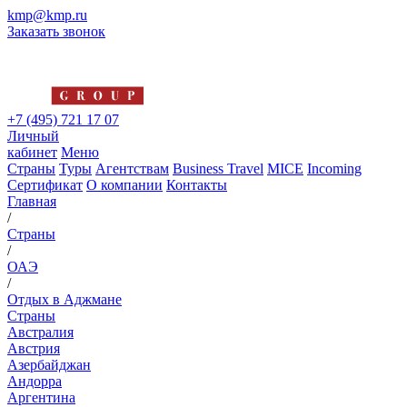
kmp@kmp.ru
Заказать звонок
+7 (495) 721 17 07
Личный
кабинет
Меню
Страны
Туры
Агентствам
Business Travel
MICE
Incoming
Сертификат
О компании
Контакты
Главная
/
Страны
/
ОАЭ
/
Отдых в Аджмане
Страны
Австралия
Австрия
Азербайджан
Андорра
Аргентина