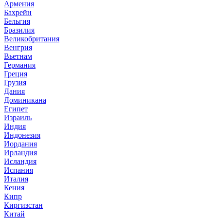
Армения
Бахрейн
Бельгия
Бразилия
Великобритания
Венгрия
Вьетнам
Германия
Греция
Грузия
Дания
Доминикана
Египет
Израиль
Индия
Индонезия
Иордания
Ирландия
Исландия
Испания
Италия
Кения
Кипр
Киргизстан
Китай