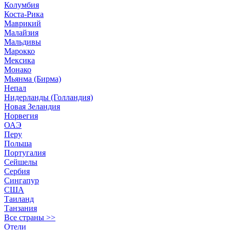
Колумбия
Коста-Рика
Маврикий
Малайзия
Мальдивы
Марокко
Мексика
Монако
Мьянма (Бирма)
Непал
Нидерланды (Голландия)
Новая Зеландия
Норвегия
ОАЭ
Перу
Польша
Португалия
Сейшелы
Сербия
Сингапур
США
Таиланд
Танзания
Все страны >>
Отели