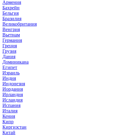
Армения
Бахрейн
Бельгия
Бразилия
Великобритания
Венгрия
Вьетнам
Германия
Греция
Грузия
Дания
Доминикана
Египет
Израиль
Индия
Индонезия
Иордания
Ирландия
Исландия
Испания
Италия
Кения
Кипр
Киргизстан
Китай