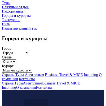
Туры
Пляжный отдых
Информация
Города и курорты
Экскурсии
Виза
Индивидуальный тур
Города и курорты
Город
Отель
Курорт
Страны
Туры
Агентствам
Business Travel & MICE
Incoming
О
компании
Контакты
Страны
Туры
Агентствам
Business Travel & MICE
Incoming
О компании
Контакты