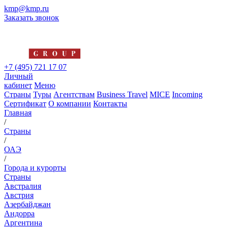
kmp@kmp.ru
Заказать звонок
+7 (495) 721 17 07
Личный
кабинет
Меню
Страны
Туры
Агентствам
Business Travel
MICE
Incoming
Сертификат
О компании
Контакты
Главная
/
Страны
/
ОАЭ
/
Города и курорты
Страны
Австралия
Австрия
Азербайджан
Андорра
Аргентина