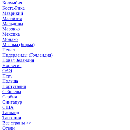
Колумбия
Коста-Рика
Маврикий
Малайзия
Мальдивы
Марокко
Мексика
Монако
Мьянма (Бирма)
Непал
Нидерланды (Голландия)
Новая Зеландия
Норвегия
ОАЭ
Перу
Польша
Португалия
Сейшелы
Сербия
Сингапур
США
Таиланд
Танзания
Все страны >>
Отели