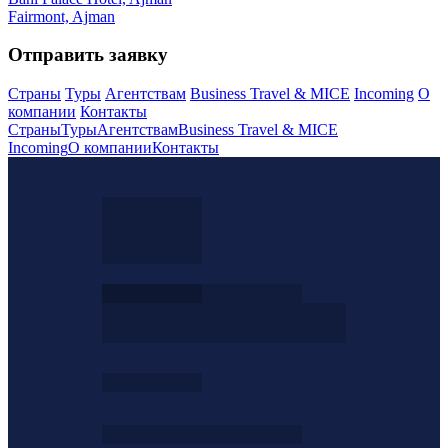
Fairmont, Ajman
Отправить заявку
Страны
Туры
Агентствам
Business Travel & MICE
Incoming
О
компании
Контакты
Страны
Туры
Агентствам
Business Travel & MICE
Incoming
О компании
Контакты