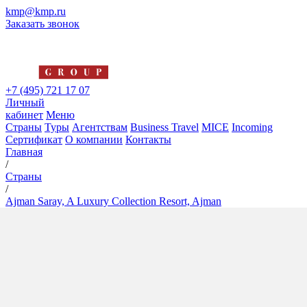
kmp@kmp.ru
Заказать звонок
+7 (495) 721 17 07
Личный
кабинет
Меню
Страны
Туры
Агентствам
Business Travel
MICE
Incoming
Сертификат
О компании
Контакты
Главная
/
Страны
/
Ajman Saray, A Luxury Collection Resort, Ajman
Ajman Saray, A Luxury
Collection Resort, Ajman
5*