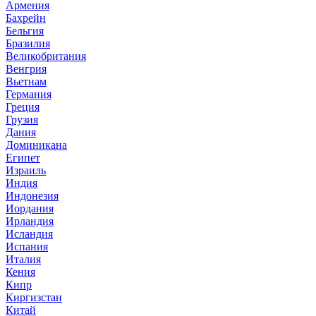
Армения
Бахрейн
Бельгия
Бразилия
Великобритания
Венгрия
Вьетнам
Германия
Греция
Грузия
Дания
Доминикана
Египет
Израиль
Индия
Индонезия
Иордания
Ирландия
Исландия
Испания
Италия
Кения
Кипр
Киргизстан
Китай