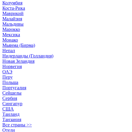
Колумбия
Коста-Рика
Маврикий
Малайзия
Мальдивы
Марокко
Мексика
Монако
Мьянма (Бирма)
Непал
Нидерланды (Голландия)
Новая Зеландия
Норвегия
ОАЭ
Перу
Польша
Португалия
Сейшелы
Сербия
Сингапур
США
Таиланд
Танзания
Все страны >>
Отели