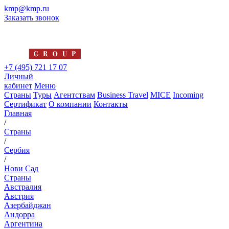
kmp@kmp.ru
Заказать звонок
+7 (495) 721 17 07
Личный
кабинет
Меню
Страны
Туры
Агентствам
Business Travel
MICE
Incoming
Сертификат
О компании
Контакты
Главная
/
Страны
/
Сербия
/
Нови Сад
Страны
Австралия
Австрия
Азербайджан
Андорра
Аргентина