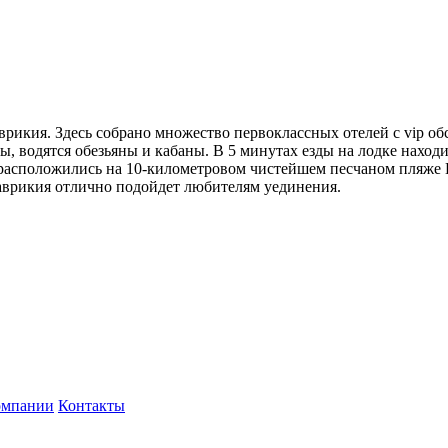
рикия. Здесь собрано множество первоклассных отелей с vip 
пты, водятся обезьяны и кабаны. В 5 минутах езды на лодке нах
расположились на 10-километровом чистейшем песчаном пляже B
аврикия отлично подойдет любителям уединения.
омпании
Контакты