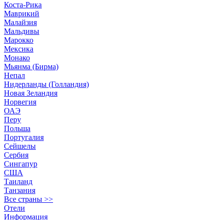
Коста-Рика
Маврикий
Малайзия
Мальдивы
Марокко
Мексика
Монако
Мьянма (Бирма)
Непал
Нидерланды (Голландия)
Новая Зеландия
Норвегия
ОАЭ
Перу
Польша
Португалия
Сейшелы
Сербия
Сингапур
США
Таиланд
Танзания
Все страны >>
Отели
Информация