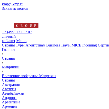
kmp@kmp.ru
Заказать звонок
+7 (495) 721 17 07
Личный
кабинет
Меню
Страны
Туры
Агентствам
Business Travel
MICE
Incoming
Серти
Главная
/
Страны
/
Маврикий
/
Восточное побережье Маврикия
Страны
Австралия
Австрия
Азербайджан
Андорра
Аргентина
Армения