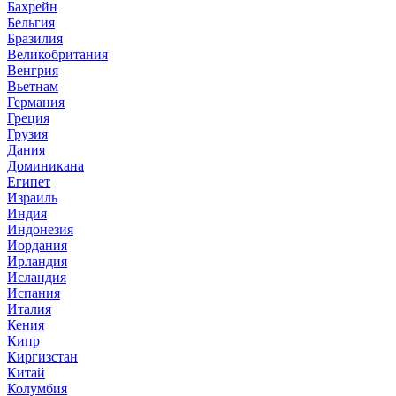
Бахрейн
Бельгия
Бразилия
Великобритания
Венгрия
Вьетнам
Германия
Греция
Грузия
Дания
Доминикана
Египет
Израиль
Индия
Индонезия
Иордания
Ирландия
Исландия
Испания
Италия
Кения
Кипр
Киргизстан
Китай
Колумбия