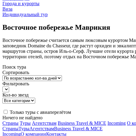
Города и курорты
Виза
Индивидуальный тур
Восточное побережье Маврикия
Восточное побережье считается самым люксовым курортом Мав
заповедник Domaine du Chasseur, где растут орхидеи и эвкали
маршрутов страны, остров Иль-о-Серф. Лучшие отели курорта 
территории отелей, поэтому отдых на Восточном побережье М
Поиск тура
Сортировать
Фильтровать
Кол-во звезд
Только туры с авиаперелётом
Ничего не найдено
Страны
Туры
Агентствам
Business Travel & MICE
Incoming
О к
Страны
Туры
Агентствам
Business Travel & MICE
Incoming
О компании
Контакты