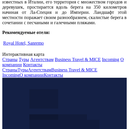
известных в Италии, его территория с множеством городов и
деревушек, простирается вдоль берега на 350 километров
начиная от Ла-Специя и до Империи. Ландшафт этой
местности поражает своим разнообразием, скалистые берега в
сочетании с песчаными и галечными пляжами.
Рекомендуемые отели:
Royal Hotel, Sanremo
Интерактивная карта
Страны
Туры
Агентствам
Business Travel & MICE
Incoming
О
компании
Контакты
Страны
Туры
Агентствам
Business Travel & MICE
Incoming
О компании
Контакты