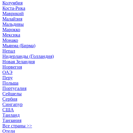
Колумбия
Коста-Рика
Маврикий
Малайзия
Мальдивы
Марокко
Мексика
Монако
Мьянма (Бирма)
Непал
Нидерланды (Голландия)
Новая Зеландия
Норвегия
ОАЭ
Перу
Польша
Португалия
Сейшелы
Сербия
Сингапур
США
Таиланд
Танзания
Все страны >>
Отели