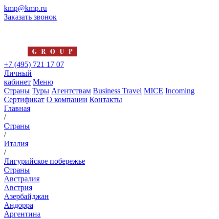
kmp@kmp.ru
Заказать звонок
+7 (495) 721 17 07
Личный
кабинет
Меню
Страны
Туры
Агентствам
Business Travel
MICE
Incoming
Сертификат
О компании
Контакты
Главная
/
Страны
/
Италия
/
Лигурийское побережье
Страны
Австралия
Австрия
Азербайджан
Андорра
Аргентина