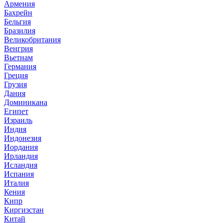
Армения
Бахрейн
Бельгия
Бразилия
Великобритания
Венгрия
Вьетнам
Германия
Греция
Грузия
Дания
Доминикана
Египет
Израиль
Индия
Индонезия
Иордания
Ирландия
Исландия
Испания
Италия
Кения
Кипр
Киргизстан
Китай