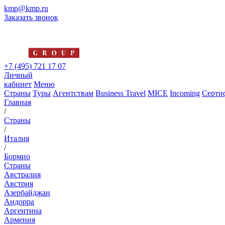
kmp@kmp.ru
Заказать звонок
+7 (495) 721 17 07
Личный
кабинет
Меню
Страны
Туры
Агентствам
Business Travel
MICE
Incoming
Серти
Главная
/
Страны
/
Италия
/
Бормио
Страны
Австралия
Австрия
Азербайджан
Андорра
Аргентина
Армения