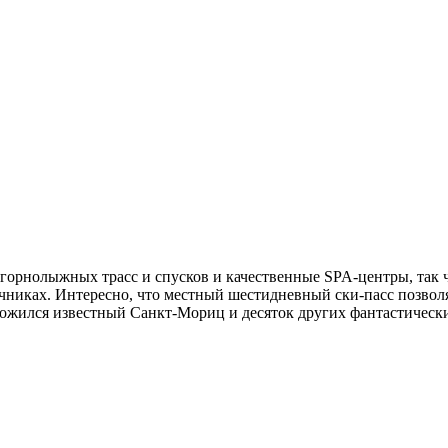
 горнолыжных трасс и спусков и качественные SPA-центры, так ч
очниках. Интересно, что местный шестидневный ски-пасс позволя
ожился известный Санкт-Мориц и десяток других фантастически