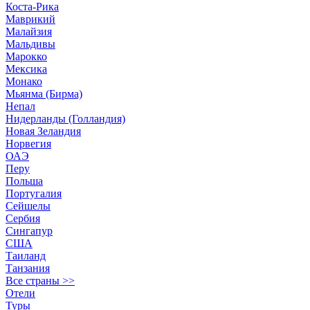
Коста-Рика
Маврикий
Малайзия
Мальдивы
Марокко
Мексика
Монако
Мьянма (Бирма)
Непал
Нидерланды (Голландия)
Новая Зеландия
Норвегия
ОАЭ
Перу
Польша
Португалия
Сейшелы
Сербия
Сингапур
США
Таиланд
Танзания
Все страны >>
Отели
Туры