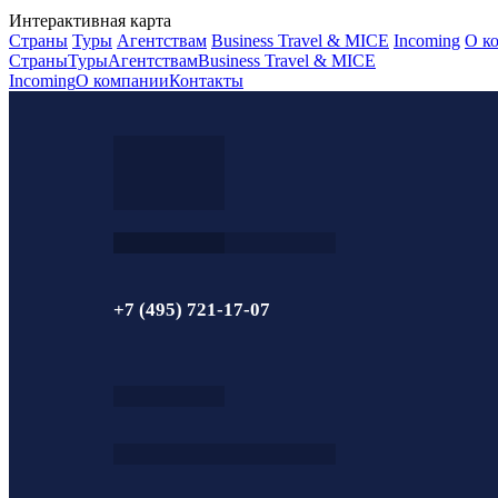
Интерактивная карта
Страны
Туры
Агентствам
Business Travel & MICE
Incoming
О к
Страны
Туры
Агентствам
Business Travel & MICE
Incoming
О компании
Контакты
+7 (495) 721-17-07