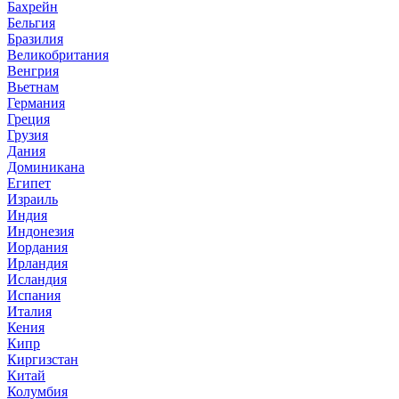
Бахрейн
Бельгия
Бразилия
Великобритания
Венгрия
Вьетнам
Германия
Греция
Грузия
Дания
Доминикана
Египет
Израиль
Индия
Индонезия
Иордания
Ирландия
Исландия
Испания
Италия
Кения
Кипр
Киргизстан
Китай
Колумбия