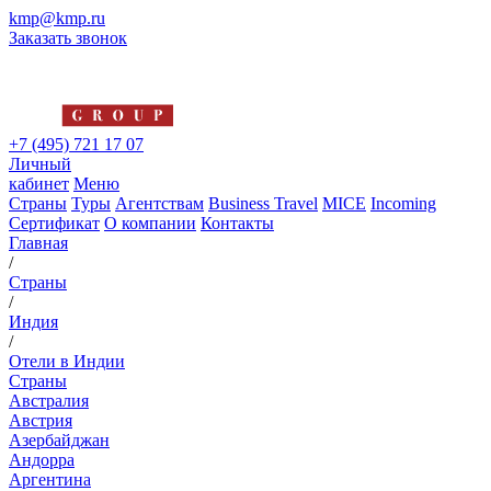
kmp@kmp.ru
Заказать звонок
+7 (495) 721 17 07
Личный
кабинет
Меню
Страны
Туры
Агентствам
Business Travel
MICE
Incoming
Сертификат
О компании
Контакты
Главная
/
Страны
/
Индия
/
Отели в Индии
Страны
Австралия
Австрия
Азербайджан
Андорра
Аргентина