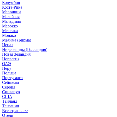
Колумбия
Коста-Рика
Маврикий
Малайзия
Мальдивы
Марокко
Мексика
Монако
Мьянма (Бирма)
Непал
Нидерланды (Голландия)
Новая Зеландия
Норвегия
ОАЭ
Перу
Польша
Португалия
Сейшелы
Сербия
Сингапур
США
Таиланд
Танзания
Все страны >>
Отели