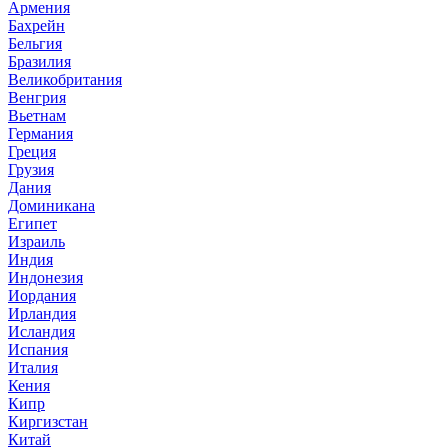
Армения
Бахрейн
Бельгия
Бразилия
Великобритания
Венгрия
Вьетнам
Германия
Греция
Грузия
Дания
Доминикана
Египет
Израиль
Индия
Индонезия
Иордания
Ирландия
Исландия
Испания
Италия
Кения
Кипр
Киргизстан
Китай