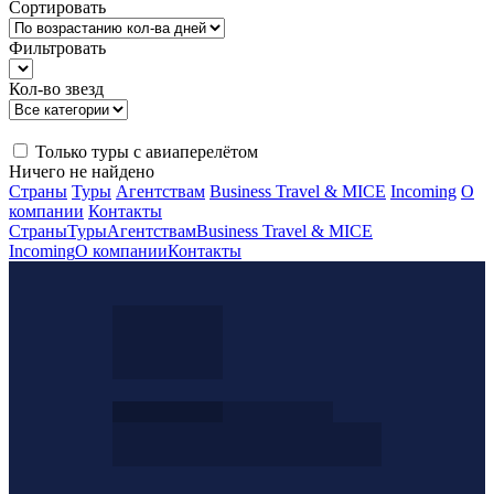
Сортировать
Фильтровать
Кол-во звезд
Только туры с авиаперелётом
Ничего не найдено
Страны
Туры
Агентствам
Business Travel & MICE
Incoming
О
компании
Контакты
Страны
Туры
Агентствам
Business Travel & MICE
Incoming
О компании
Контакты