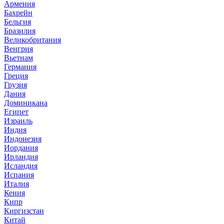
Армения
Бахрейн
Бельгия
Бразилия
Великобритания
Венгрия
Вьетнам
Германия
Греция
Грузия
Дания
Доминикана
Египет
Израиль
Индия
Индонезия
Иордания
Ирландия
Исландия
Испания
Италия
Кения
Кипр
Киргизстан
Китай