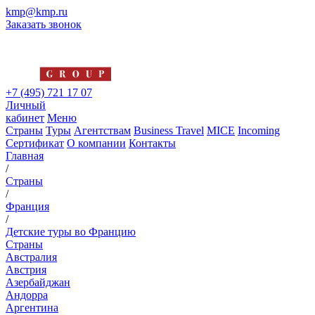
kmp@kmp.ru
Заказать звонок
+7 (495) 721 17 07
Личный
кабинет
Меню
Страны
Туры
Агентствам
Business Travel
MICE
Incoming
Сертификат
О компании
Контакты
Главная
/
Страны
/
Франция
/
Детские туры во Францию
Страны
Австралия
Австрия
Азербайджан
Андорра
Аргентина