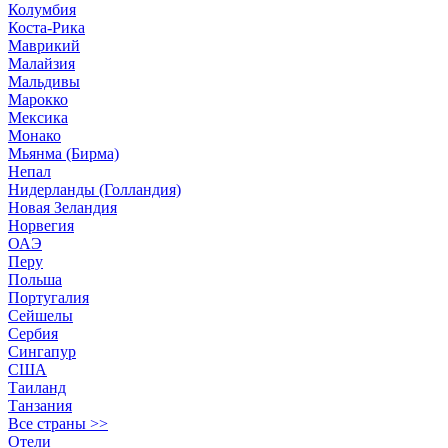
Колумбия
Коста-Рика
Маврикий
Малайзия
Мальдивы
Марокко
Мексика
Монако
Мьянма (Бирма)
Непал
Нидерланды (Голландия)
Новая Зеландия
Норвегия
ОАЭ
Перу
Польша
Португалия
Сейшелы
Сербия
Сингапур
США
Таиланд
Танзания
Все страны >>
Отели