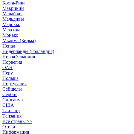
Коста-Рика
Маврикий
Малайзия
Мальдивы
Марокко
Мексика
Монако
Мьянма (Бирма)
Непал
Нидерланды (Голландия)
Новая Зеландия
Норвегия
ОАЭ
Перу
Польша
Португалия
Сейшелы
Сербия
Сингапур
США
Таиланд
Танзания
Все страны >>
Отели
Информация