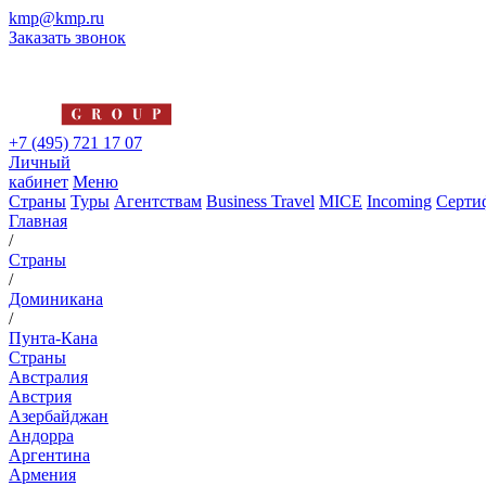
kmp@kmp.ru
Заказать звонок
+7 (495) 721 17 07
Личный
кабинет
Меню
Страны
Туры
Агентствам
Business Travel
MICE
Incoming
Серти
Главная
/
Страны
/
Доминикана
/
Пунта-Кана
Страны
Австралия
Австрия
Азербайджан
Андорра
Аргентина
Армения