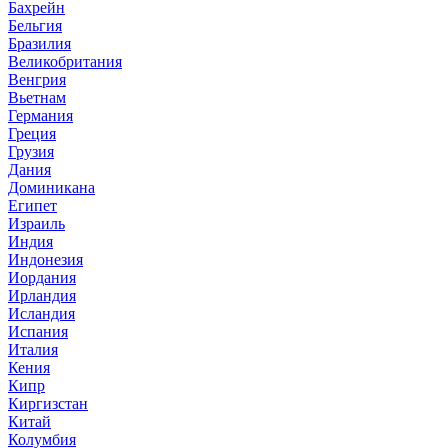
Бахрейн
Бельгия
Бразилия
Великобритания
Венгрия
Вьетнам
Германия
Греция
Грузия
Дания
Доминикана
Египет
Израиль
Индия
Индонезия
Иордания
Ирландия
Исландия
Испания
Италия
Кения
Кипр
Киргизстан
Китай
Колумбия