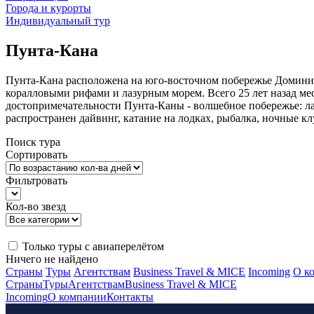
Города и курорты
Индивидуальный тур
Пунта-Кана
Пунта-Кана расположена на юго-восточном побережье Доминик
коралловыми рифами и лазурным морем. Всего 25 лет назад мес
достопримечательности Пунта-Каны - волшебное побережье: ла
распространен дайвинг, катание на лодках, рыбалка, ночные к
Поиск тура
Сортировать
Фильтровать
Кол-во звезд
Только туры с авиаперелётом
Ничего не найдено
Страны
Туры
Агентствам
Business Travel & MICE
Incoming
О к
Страны
Туры
Агентствам
Business Travel & MICE
Incoming
О компании
Контакты