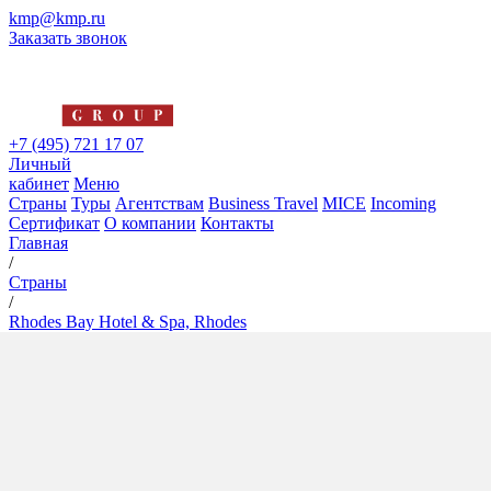
kmp@kmp.ru
Заказать звонок
+7 (495) 721 17 07
Личный
кабинет
Меню
Страны
Туры
Агентствам
Business Travel
MICE
Incoming
Сертификат
О компании
Контакты
Главная
/
Страны
/
Rhodes Bay Hotel & Spa, Rhodes
Rhodes Bay Hotel & Spa,
Rhodes
5*