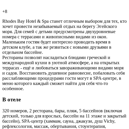
+8
Rhodes Bay Hotel & Spa станет отличным выбором для тех, кто
хочет провести незабываемый отдых на берегу Эгейского
моря. Для семей с детьми предусмотрены двухуровневые
номера с террасами и живописными видами из окон.
Маленьким гостям будет интересно проводить время в
детском клубе, а так же резвиться с новыми друзьями в
отдельном бассейне.
Рестораны позволят насладиться блюдами греческой и
международной кухни в уютной атмосфере, а на открытых
террасах - ещё и любоваться завораживающими видами моря
и садов. Восстановить душевное равновесие, побаловать себя
расслабляющими процедурами гости могут в SPA-центре, в
меню которого каждый сможет найти для себя что-то
особенное.
В отеле
320 номеров, 2 ресторана, бары, пляж, 5 бассейнов (включая
детский, только для взрослых, бассейн на 11 этаже и закрытый
бассейн), SPA-центр (хаммам, сауна, джакузи, душ Vichy,
рефлексология, массаж, обертывания, стоунтерапия,