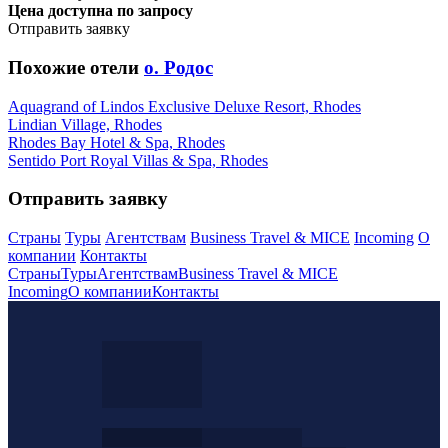
Цена доступна по запросу
Отправить заявку
Похожие отели
о. Родос
Aquagrand of Lindos Exclusive Deluxe Resort, Rhodes
Lindian Village, Rhodes
Rhodes Bay Hotel & Spa, Rhodes
Sentido Port Royal Villas & Spa, Rhodes
Отправить заявку
Страны
Туры
Агентствам
Business Travel & MICE
Incoming
О
компании
Контакты
Страны
Туры
Агентствам
Business Travel & MICE
Incoming
О компании
Контакты