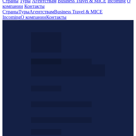
Страны
Туры
Агентствам
Business Travel & MICE
Incoming
О
компании
Контакты
Страны
Туры
Агентствам
Business Travel & MICE
Incoming
О компании
Контакты