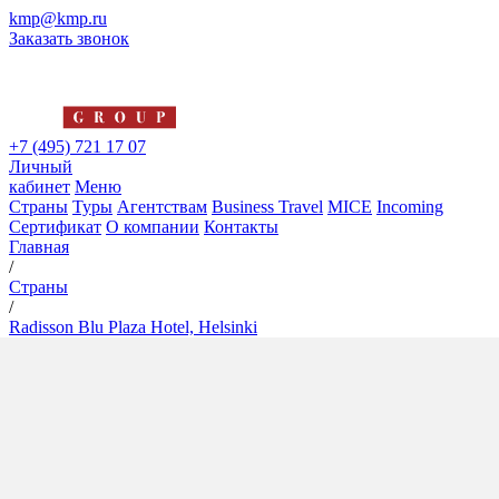
kmp@kmp.ru
Заказать звонок
+7 (495) 721 17 07
Личный
кабинет
Меню
Страны
Туры
Агентствам
Business Travel
MICE
Incoming
Сертификат
О компании
Контакты
Главная
/
Страны
/
Radisson Blu Plaza Hotel, Helsinki
Radisson Blu Plaza Hotel,
Helsinki
5*