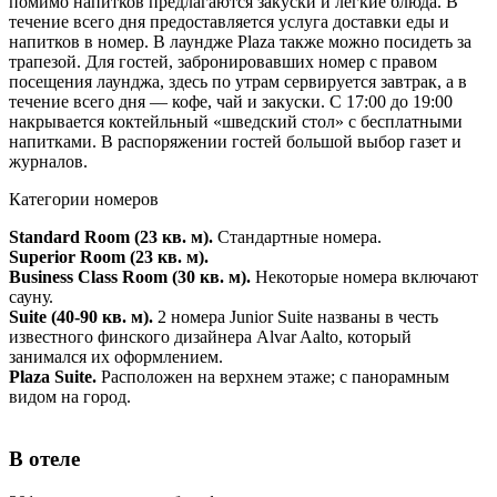
помимо напитков предлагаются закуски и легкие блюда. В
течение всего дня предоставляется услуга доставки еды и
напитков в номер. В лаундже Plaza также можно посидеть за
трапезой. Для гостей, забронировавших номер с правом
посещения лаунджа, здесь по утрам сервируется завтрак, а в
течение всего дня — кофе, чай и закуски. С 17:00 до 19:00
накрывается коктейльный «шведский стол» с бесплатными
напитками. В распоряжении гостей большой выбор газет и
журналов.
Категории номеров
Standard Room (23 кв. м).
Стандартные номера.
Superior Room (23 кв. м).
Business Class Room (30 кв. м).
Некоторые номера включают
сауну.
Suite (40-90 кв. м)
.
2 номера Junior Suite названы в честь
известного финского дизайнера Alvar Aalto, который
занимался их оформлением.
Plaza Suite.
Расположен на верхнем этаже; с панорамным
видом на город.
В отеле