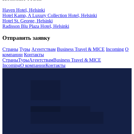
Haven Hotel, Helsinki
Hotel Kamp, A Luxury Collection Hotel, Helsinki
Hotel St. George, Helsinki
Radisson Blu Plaza Hotel, Helsinki
Отправить заявку
Страны
Туры
Агентствам
Business Travel & MICE
Incoming
О
компании
Контакты
Страны
Туры
Агентствам
Business Travel & MICE
Incoming
О компании
Контакты