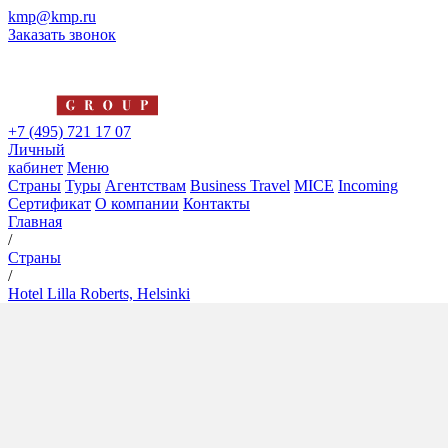
kmp@kmp.ru
Заказать звонок
+7 (495) 721 17 07
Личный
кабинет
Меню
Страны
Туры
Агентствам
Business Travel
MICE
Incoming
Сертификат
О компании
Контакты
Главная
/
Страны
/
Hotel Lilla Roberts, Helsinki
Hotel Lilla Roberts, Helsinki
5*