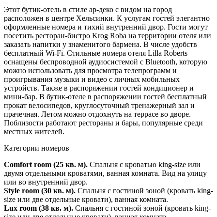
Этот бутик-отель в стиле ар-деко с видом на город
расположен в центре Хельсинки. К услугам гостей элегантно
оформленные номера и тихий внутренний двор. Гости могут
посетить ресторан-бистро Krog Roba на территории отеля или
заказать напитки у знаменитого бармена. В числе удобств
бесплатный Wi-Fi. Стильные номера отеля Lilla Roberts
оснащены беспроводной аудиосистемой с Bluetooth, которую
можно использовать для просмотра телепрограмм и
проигрывания музыки и видео с личных мобильных
устройств. Также в распоряжении гостей кондиционер и
мини-бар. В бутик-отеле в распоряжении гостей бесплатный
прокат велосипедов, круглосуточный тренажерный зал и
прачечная. Летом можно отдохнуть на террасе во дворе.
Поблизости работают рестораны и бары, популярные среди
местных жителей.
Категории номеров
Comfort room (25 кв. м).
Спальня с кроватью king-size или
двумя отдельными кроватями, ванная комната. Вид на улицу
или во внутренний двор.
Style room (30 кв. м).
Спальня с гостиной зоной (кровать king-
size или две отдельные кровати), ванная комната.
Lux room (38 кв. м).
Спальня с гостиной зоной (кровать king-
size или две отдельные кровати), ванная комната.