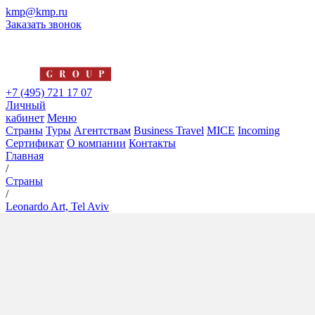
kmp@kmp.ru
Заказать звонок
+7 (495) 721 17 07
Личный
кабинет
Меню
Страны
Туры
Агентствам
Business Travel
MICE
Incoming
Сертификат
О компании
Контакты
Главная
/
Страны
/
Leonardo Art, Tel Aviv
Leonardo Art, Tel Aviv
4*