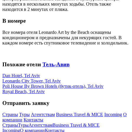
находятся в нескольких минутах ходьбы. Отель также
находится в 2 минутах от пляжа.
В номере
Все номера отеля Leonardo Art by the Beach оснащены
кондиционером и предназначены для некурящих гостей. В
каждом номере есть спутниковое телевидение и холодильник.
Похожие отели
Тель-Авив
Dan Hotel, Tel Aviv
Leonardo City Tower, Tel Aviv
Poli House By Brown Hotels (бутик-отель), Tel Aviv
Royal Beach, Tel Aviv
Отправить заявку
Страны
Туры
Агентствам
Business Travel & MICE
Incoming
О
компании
Контакты
Страны
Туры
Агентствам
Business Travel & MICE
Incoming
О компании
Контакты