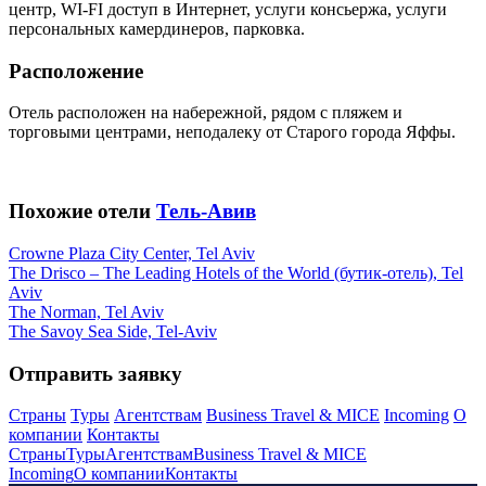
центр, WI-FI доступ в Интернет, услуги консьержа, услуги
персональных камердинеров, парковка.
Расположение
Отель расположен на набережной, рядом с пляжем и
торговыми центрами, неподалеку от Старого города Яффы.
Похожие отели
Тель-Авив
Crowne Plaza City Center, Tel Aviv
The Drisco – The Leading Hotels of the World (бутик-отель), Tel
Aviv
The Norman, Tel Aviv
The Savoy Sea Side, Tel-Aviv
Отправить заявку
Страны
Туры
Агентствам
Business Travel & MICE
Incoming
О
компании
Контакты
Страны
Туры
Агентствам
Business Travel & MICE
Incoming
О компании
Контакты