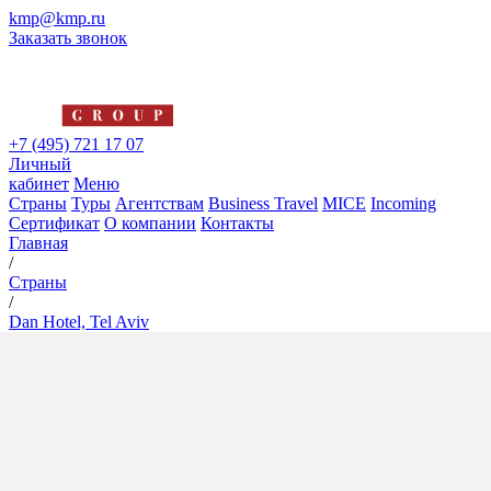
kmp@kmp.ru
Заказать звонок
+7 (495) 721 17 07
Личный
кабинет
Меню
Страны
Туры
Агентствам
Business Travel
MICE
Incoming
Сертификат
О компании
Контакты
Главная
/
Страны
/
Dan Hotel, Tel Aviv
Dan Hotel, Tel Aviv
5*