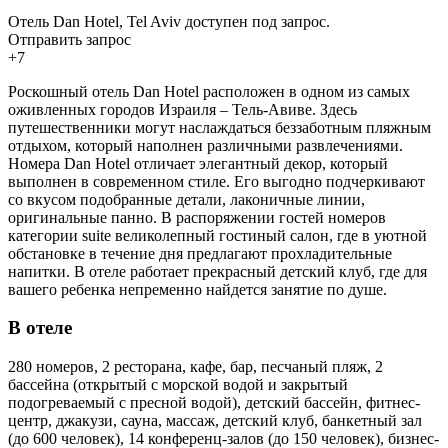
Отель Dan Hotel, Tel Aviv доступен под запрос.
Отправить запрос
+7
Роскошный отель Dan Hotel расположен в одном из самых
оживленных городов Израиля – Тель-Авиве. Здесь
путешественники могут наслаждаться беззаботным пляжным
отдыхом, который наполнен различными развлечениями.
Номера Dan Hotel отличает элегантный декор, который
выполнен в современном стиле. Его выгодно подчеркивают
со вкусом подобранные детали, лаконичные линии,
оригинальные панно. В распоряжении гостей номеров
категории suite великолепный гостиный салон, где в уютной
обстановке в течение дня предлагают прохладительные
напитки. В отеле работает прекрасный детский клуб, где для
вашего ребенка непременно найдется занятие по душе.
В отеле
280 номеров, 2 ресторана, кафе, бар, песчаный пляж, 2
бассейна (открытый с морской водой и закрытый
подогреваемый с пресной водой), детский бассейн, фитнес-
центр, джакузи, сауна, массаж, детский клуб, банкетный зал
(до 600 человек), 14 конференц-залов (до 150 человек), бизнес-