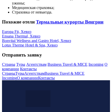
ужины;
Медицинская страховка;
Страховка от невыезда.
Похожие отели
Термальные курорты Венгрии
Europa Fit, Хевиз
Ensana Thermal, Хевиз
Bonvital Wellness and Gastro Hotel, Хевиз
Lotus Therme Hotel & Spa, Хевиз
Отправить заявку
Страны
Туры
Агентствам
Business Travel & MICE
Incoming
О
компании
Контакты
Страны
Туры
Агентствам
Business Travel & MICE
Incoming
О компании
Контакты