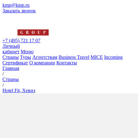
kmp@kmp.ru
Заказать звонок
+7 (495) 721 17 07
Личный
кабинет
Меню
Страны
Туры
Агентствам
Business Travel
MICE
Incoming
Сертификат
О компании
Контакты
Главная
/
Страны
/
Hotel Fit, Хевиз
Hotel Fit, Хевиз
4*