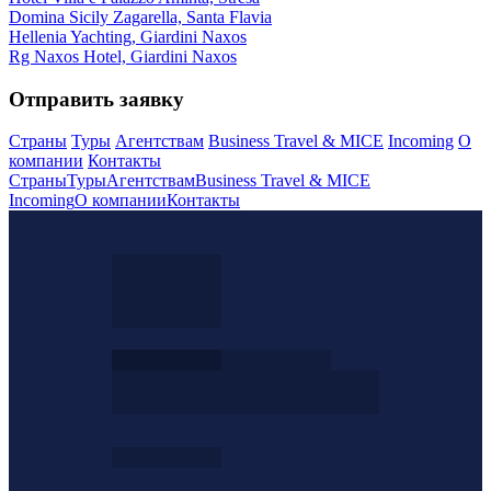
Domina Sicily Zagarella, Santa Flavia
Hellenia Yachting, Giardini Naxos
Rg Naxos Hotel, Giardini Naxos
Отправить заявку
Страны
Туры
Агентствам
Business Travel & MICE
Incoming
О
компании
Контакты
Страны
Туры
Агентствам
Business Travel & MICE
Incoming
О компании
Контакты