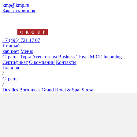
kmp@kmp.ru
Заказать звонок
+7 (495) 721 17 07
Личный
кабинет
Меню
Страны
Туры
Агентствам
Business Travel
MICE
Incoming
Сертификат
О компании
Контакты
Главная
/
Страны
/
Des Iles Borromees Grand Hotel & Spa, Stresa
Des Iles Borromees Grand
Hotel & Spa, Stresa
5*