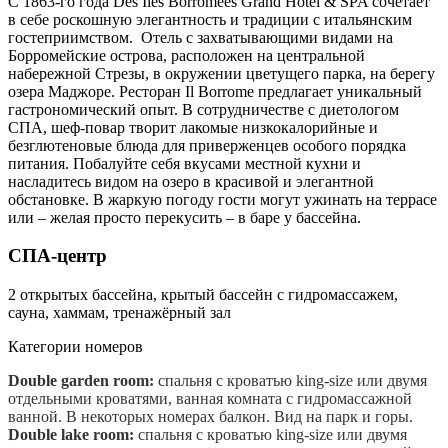
C 1863-го года Des Iles Borromees Grand Hotel & SPA сочетает
в себе роскошную элегантность и традиции с итальянским
гостеприимством. Отель с захватывающими видами на
Борромейские острова, расположен на центральной
набережной Стрезы, в окружении цветущего парка, на берегу
озера Маджоре. Ресторан Il Borrome предлагает уникальный
гастрономический опыт. В сотрудничестве с диетологом
СПА, шеф-повар творит лакомые низкокалорийные и
безглютеновые блюда для приверженцев особого порядка
питания. Побалуйте себя вкусами местной кухни и
насладитесь видом на озеро в красивой и элегантной
обстановке. В жаркую погоду гости могут ужинать на террасе
или – желая просто перекусить – в баре у бассейна.
СПА-центр
2 открытых бассейна, крытый бассейн с гидромассажем,
сауна, хаммам, тренажёрный зал
Категории номеров
Double garden room:
спальня с кроватью king-size или двумя
отдельными кроватями, ванная комната с гидромассажной
ванной. В некоторых номерах балкон. Вид на парк и горы.
Double lake room:
спальня с кроватью king-size или двумя