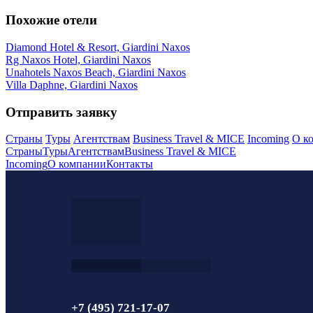
Похожие отели
Diamond Hotel & Resort, Giardini Naxos
Rg Naxos Hotel, Giardini Naxos
Unahotels Naxos Beach, Giardini Naxos
Villa Daphne, Giardini Naxos
Отправить заявку
Страны
Туры
Агентствам
Business Travel & MICE
Incoming
О к
Страны
Туры
Агентствам
Business Travel & MICE
Incoming
О компании
Контакты
+7 (495) 721-17-07