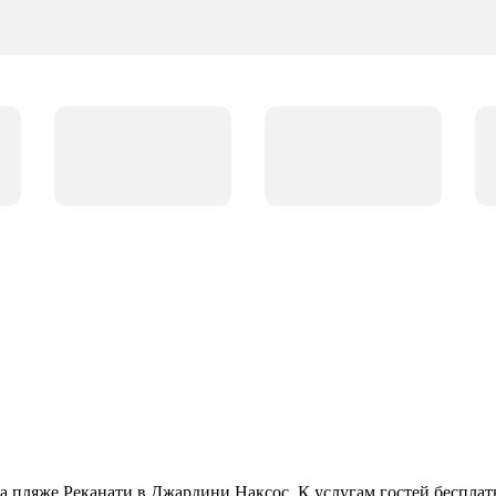
на пляже Реканати в Джардини Наксос. К услугам гостей бесплат