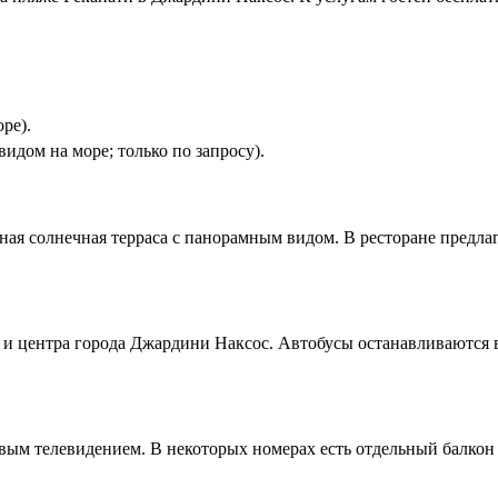
оре).
 видом на море; только по запросу).
торная солнечная терраса с панорамным видом. В ресторане пред
та и центра города Джардини Наксос. Автобусы останавливаются 
вым телевидением. В некоторых номерах есть отдельный балкон 