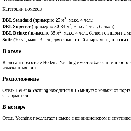
Категории номеров
2
DBL Standard
(примерно 25 м
, макс. 4 чел.).
2
DBL Superior
(примерно 30-33 м
, макс. 4 чел., балкон).
2
DBL Deluxe
(примерно 35 м
, макс. 4 чел., балкон с видом на м
2
Suite
(50 м
, макс. 3 чел., двухкомнатный апартамент, терраса с
В отеле
В элегантном отеле Hellenia Yachting имеется бассейн и прос
изысканных вин.
Расположение
Отель Hellenia Yachting находится в 15 минутах ходьбы от пор
с Таорминой.
В номере
Отель Yachting предлагает номера с кондиционером и спутнико