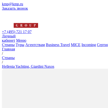
kmp@kmp.ru
Заказать звонок
+7 (495) 721 17 07
Личный
кабинет
Меню
Страны
Туры
Агентствам
Business Travel
MICE
Incoming
Серти
Главная
/
Страны
/
Hellenia Yachting, Giardini Naxos
Hellenia Yachting, Giardini Nax