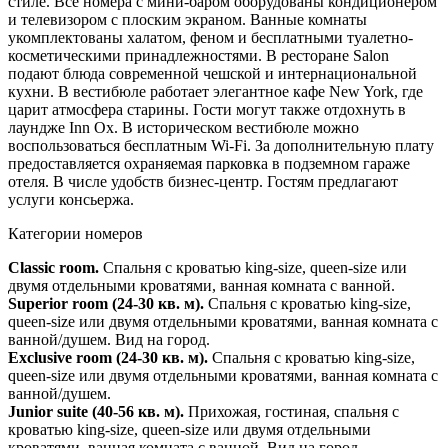
стиле. Все номера с мини-баром оборудованы кондиционером
и телевизором с плоским экраном. Ванные комнаты
укомплектованы халатом, феном и бесплатными туалетно-
косметическими принадлежностями. В ресторане Salon
подают блюда современной чешской и интернациональной
кухни. В вестибюле работает элегантное кафе New York, где
царит атмосфера старины. Гости могут также отдохнуть в
лаундже Inn Ox. В историческом вестибюле можно
воспользоваться бесплатным Wi-Fi. За дополнительную плату
предоставляется охраняемая парковка в подземном гараже
отеля. В числе удобств бизнес-центр. Гостям предлагают
услуги консьержа.
Категории номеров
Classic room.
Спальня с кроватью king-size, queen-size или
двумя отдельными кроватями, ванная комната с ванной.
Superior room (24-30 кв. м).
Спальня с кроватью king-size,
queen-size или двумя отдельными кроватями, ванная комната с
ванной/душем. Вид на город.
Exclusive room (24-30 кв. м).
Спальня с кроватью king-size,
queen-size или двумя отдельными кроватями, ванная комната с
ванной/душем.
Junior suite (40-56 кв. м).
Прихожая, гостиная, спальня с
кроватью king-size, queen-size или двумя отдельными
кроватями, ванная комната с ванной. Вид на город.