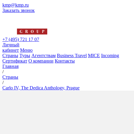
kmp@kmp.ru
Заказать звонок
+7 (495) 721 17 07
Личный
кабинет
Меню
Страны
Туры
Агентствам
Business Travel
MICE
Incoming
Сертификат
О компании
Контакты
Главная
/
Страны
/
Carlo IV, The Dedica Anthology, Prague
Carlo IV, The Dedica
Anthology, Prague
5*