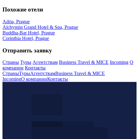
Похожие отели
Adria, Prague
Alchymist Grand Hotel & Spa, Prague
Buddha-Bar Hotel, Prague
Corinthia Hotel, Prague
Отправить заявку
Страны
Туры
Агентствам
Business Travel & MICE
Incoming
О
компании
Контакты
Страны
Туры
Агентствам
Business Travel & MICE
Incoming
О компании
Контакты