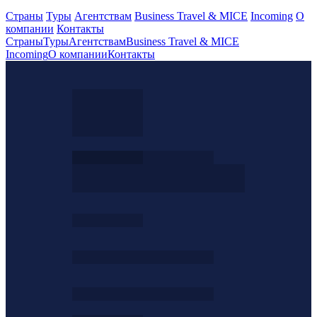
Страны
Туры
Агентствам
Business Travel & MICE
Incoming
О
компании
Контакты
Страны
Туры
Агентствам
Business Travel & MICE
Incoming
О компании
Контакты