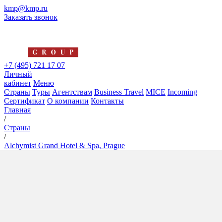
kmp@kmp.ru
Заказать звонок
+7 (495) 721 17 07
Личный
кабинет
Меню
Страны
Туры
Агентствам
Business Travel
MICE
Incoming
Сертификат
О компании
Контакты
Главная
/
Страны
/
Alchymist Grand Hotel & Spa, Prague
Alchymist Grand Hotel & Spa,
Prague
5*