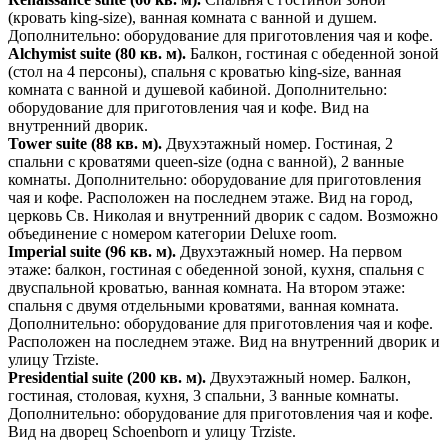
(кровать king-size), ванная комната с ванной и душем.
Дополнительно: оборудование для приготовления чая и кофе.
Alchymist suite (80 кв. м).
Балкон, гостиная с обеденной зоной
(стол на 4 персоны), спальня с кроватью king-size, ванная
комната с ванной и душевой кабиной. Дополнительно:
оборудование для приготовления чая и кофе. Вид на
внутренний дворик.
Tower suite (88 кв. м).
Двухэтажный номер. Гостиная, 2
спальни с кроватями queen-size (одна с ванной), 2 ванные
комнаты. Дополнительно: оборудование для приготовления
чая и кофе. Расположен на последнем этаже. Вид на город,
церковь Св. Николая и внутренний дворик с садом. Возможно
объединение с номером категории Deluxe room.
Imperial suite (96 кв. м).
Двухэтажный номер. На первом
этаже: балкон, гостиная с обеденной зоной, кухня, спальня с
двуспальной кроватью, ванная комната. На втором этаже:
спальня с двумя отдельными кроватями, ванная комната.
Дополнительно: оборудование для приготовления чая и кофе.
Расположен на последнем этаже. Вид на внутренний дворик и
улицу Trziste.
Presidential suite (200 кв. м).
Двухэтажный номер. Балкон,
гостиная, столовая, кухня, 3 спальни, 3 ванные комнаты.
Дополнительно: оборудование для приготовления чая и кофе.
Вид на дворец Schoenborn и улицу Trziste.