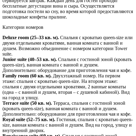
сервируется завтрак. Каждый день для гостей проходят
бесплатные дегустации вина и сыра. Осуществляется
подготовка постели ко сну, во время которой предоставляются
шоколадные конфеты пралине.
Категории номеров
Deluxe room (25–33 кв. м).
Спальня с кроватью queen-size или
двумя отдельными кроватями, ванная комната с ванной и
душем. Возможно объединение с номером категории Tower
suite.
Junior suite (40–53 кв. м).
Спальня с гостиной зоной (кровать
queen-size), ванная комната с ванной и душем.
Дополнительно: оборудование для приготовления чая и кофе.
Family room (60 кв. м).
Двухэтажный номер. На первом
этаже: спальня с кроватью queen-size. На втором этаже:
спальня с двумя отдельными кроватями, 2 ванные комнаты
(одна – с ванной и душем, вторая – с душевой кабиной). Вид
на город и улицу.
Terrace suite (50 кв. м).
Терраса, спальня с гостиной зоной
(кровать queen-size), ванная комната с ванной и душем.
Дополнительно: оборудование для приготовления чая и кофе.
Royal suite (52–75 кв. м).
Гостиная, спальня с кроватью queen-
size, ванная комната с ванной и душем. Вид на город, улицу и
внутренний дворик.
Renaissance suite (60 кв. м).
Спальня с гостиной зоной