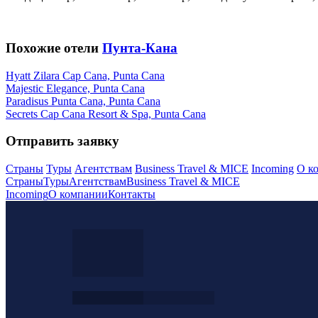
Похожие отели
Пунта-Кана
Hyatt Zilara Cap Cana, Punta Cana
Majestic Elegance, Punta Cana
Paradisus Punta Cana, Punta Cana
Secrets Cap Cana Resort & Spa, Punta Cana
Отправить заявку
Страны
Туры
Агентствам
Business Travel & MICE
Incoming
О к
Страны
Туры
Агентствам
Business Travel & MICE
Incoming
О компании
Контакты