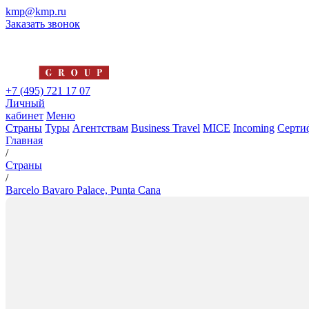
kmp@kmp.ru
Заказать звонок
+7 (495) 721 17 07
Личный
кабинет
Меню
Страны
Туры
Агентствам
Business Travel
MICE
Incoming
Серти
Главная
/
Страны
/
Barcelo Bavaro Palace, Punta Cana
Barcelo Bavaro Palace, Punta 