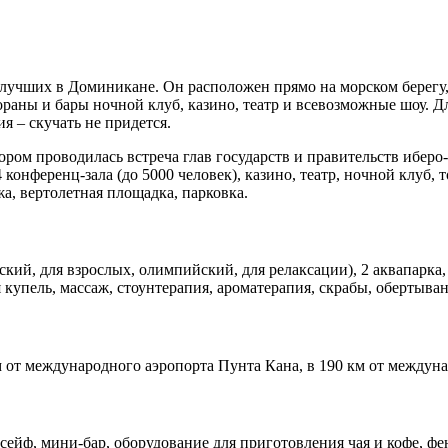
з лучших в Доминикане. Он расположен прямо на морском берег
раны и бары ночной клуб, казино, театр и всевозможные шоу. Д
я – скучать не придется.
ором проводилась встреча глав государств и правительств иберо
4 конференц-зала (до 5000 человек), казино, театр, ночной клуб,
жа, вертолетная площадка, парковка.
етский, для взрослых, олимпийский, для релаксации), 2 аквапарк
 купель, массаж, стоунтерапия, ароматерапия, скрабы, обертыван
км от международного аэропорта Пунта Кана, в 190 км от междун
 сейф, мини-бар, оборудование для приготовления чая и кофе, фе