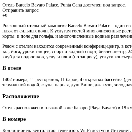
Отель Barcelo Bavaro Palace, Punta Cana доступен под запрос.
Отправить запрос
+9
Роскошный отельный комплекс Barcelo Bavaro Palace – один и
пляж от сильных волн. К услугам гостей многочисленные ресто
корты, и поле для гольфа, и многочисленные водные развлечени
Рядом с отелем находится современный конференц-центр, в кот
зал, йога, уроки танцев, спорт и водный спорт, бизнес-центр, 2
клуб для подростков, услуги няни (по запросу), услуги консьер
В отеле
1402 номера, 11 ресторанов, 11 баров, 4 открытых бассейна (д
термальной водой, сауна, парная, душ Виши, джакузи, холодная
Расположение
Отель расположен в пляжной зоне Баваро (Playa Bavaro) в 18 
В номере
Кондиционер, вентилятор, телевизор, Wi-Fi доступ в Интернет,