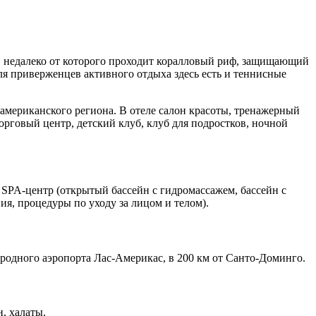
у, недалеко от которого проходит коралловый риф, защищающий
ля приверженцев активного отдыха здесь есть и теннисные
-американского региона. В отеле салон красоты, тренажерный
 торговый центр, детский клуб, клуб для подростков, ночной
а, SPA-центр (открытый бассейн с гидромассажем, бассейн с
ия, процедуры по уходу за лицом и телом).
ародного аэропорта Лас-Америкас, в 200 км от Санто-Доминго.
н, халаты.