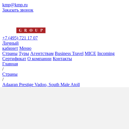
kmp@kmp.ru
Заказать звонок
+7 (495) 721 17 07
Личный
кабинет
Меню
Страны
Туры
Агентствам
Business Travel
MICE
Incoming
Сертификат
О компании
Контакты
Главная
/
Страны
/
Adaaran Prestige Vadoo, South Male Atoll
Adaaran Prestige Vadoo, South
Male Atoll
4*