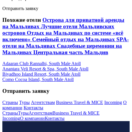
Отправить заявку
Похожие отели
Острова для приватной аренды
на Мальдивах
Лучшие отели Мальдивских
островов
Отдых на Мальдивах по системе «всё
включено»
Семейный отдых на Мальдивах
SPA-
отели на Мальдивах
Свадебные церемонии на
Мальдивах
Центральная часть Мальдив
Adaaran Club Rannalhi, South Male Atoll
Anantara Veli Resort & Spa, South Male Atoll
Biyadhoo Island Resort, South Male Atoll
Como Cocoa Island, South Male Atoll
Отправить заявку
Страны
Туры
Агентствам
Business Travel & MICE
Incoming
О
компании
Контакты
Страны
Туры
Агентствам
Business Travel & MICE
Incoming
О компании
Контакты