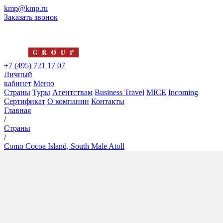
kmp@kmp.ru
Заказать звонок
+7 (495) 721 17 07
Личный
кабинет
Меню
Страны
Туры
Агентствам
Business Travel
MICE
Incoming
Сертификат
О компании
Контакты
Главная
/
Страны
/
Como Cocoa Island, South Male Atoll
Como Cocoa Island, South
Male Atoll
5*