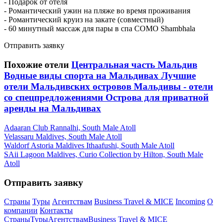
- Подарок от отеля
- Романтический ужин на пляже во время проживания
- Романтический круиз на закате (совместный)
- 60 минутный массаж для пары в спа COMO Shambhala
Отправить заявку
Похожие отели
Центральная часть Мальдив
Водные виды спорта на Мальдивах
Лучшие
отели Мальдивских островов
Мальдивы - отели
со спецпредложениями
Острова для приватной
аренды на Мальдивах
Adaaran Club Rannalhi, South Male Atoll
Velassaru Maldives, South Male Atoll
Waldorf Astoria Maldives Ithaafushi, South Male Atoll
SAii Lagoon Maldives, Curio Collection by Hilton, South Male
Atoll
Отправить заявку
Страны
Туры
Агентствам
Business Travel & MICE
Incoming
О
компании
Контакты
Страны
Туры
Агентствам
Business Travel & MICE