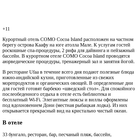
+11
Курортный отель COMO Cocoa Island расположен на частном
берегу острова Каафу на юге атолла Мале. К услугам гостей
роскошные спа-процедуры, 2 рифа для дайвинга и пейзажный
бассейн. В курортном отеле COMO Cocoa Island проводятся
аюрведические процедуры, тренажерный зал и занятия йогой.
В ресторане Ufaa в течение всего дня подают полезные блюда
южно-индийской кухни, приготовленные из свежих
морепродуктов и органических овощей. В определенные дни
для гостей готовят барбекю «шведский стол». Для спокойного
послеобеденного отдыха в отеле есть библиотека и
бесплатный Wi-Fi. Элегантные люксы и виллы оформлены
под вдохновением Дони (местная рыбацкая лодка). Из них
открывается прекрасный вид на кристально чистый океан.
В отеле
33 бунгало, ресторан, бар, песчаный пляж, бассейн,