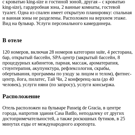
с кроватью king-size и гостиной зоной, другая – с кроватью
king-size), гардеробная зона, 2 ванные комнаты, гостевой
туалет. Одна из спален имеет открытую планировку: спальная
и ванная зоны не разделены. Расположен на верхнем этаже.
Вид на бульвар. Услуги персонального камердинера.
В отеле
120 номеров, включая 28 номеров категории suite, 4 ресторана,
бар, открытый бассейн, SPA-центр (закрытый бассейн, 8
процедурных кабинетов, парная, массаж, ароматерапия,
стоунтерапия, акупунктура, рефлексология, скрабы,
обертывания, программы по уходу за лицом и телом), фитнес-
центр, йога, пилатес, Тай Чи, 2 конференц-зала (до 40
человек), услуги няни (по запросу), услуги консьержа.
Расположение
Отель расположен на бульваре Passeig de Gracia, в центре
города, напротив здания Casa Batllo, неподалеку от других
достопримечательностей, а также роскошных бутиков, в 25
минутах езды от международного аэропорта.