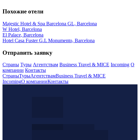
Похожие отели
Majestic Hotel & Spa Barcelona GL, Barcelona
W Hotel, Barcelona
El Palace, Barcelona
Hotel Casa Fuster G.L Monumento, Barcelona
Отправить заявку
Страны
Туры
Агентствам
Business Travel & MICE
Incoming
О
компании
Контакты
Страны
Туры
Агентствам
Business Travel & MICE
Incoming
О компании
Контакты