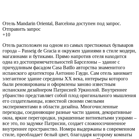
Отель Mandarin Oriental, Barcelona доступен под запрос.
Отправить запрос
+10
Отель расположен на одном из самых престижных бульваров
города – Passeig de Gracia и окружен зданиями в стиле модерн,
магазинами и бутиками. Прямо напротив отеля находится
одна из достопримечательностей Барселоны – здание с
причудливым фасадом Casa Batllo авторства знаменитого
испанского архитектора Антонио Гауди. Сам отель занимает
элегантное здание середины XX века, интерьеры которого
были реновированы и оформлены заново известным
испанским дизайнером Патрисией Уркиолой. Внутреннее
убранство представляет собой плод оригинального мышления
его создательницы, известной своими смелыми
экспериментами в области дизайна. Многочисленные
переходы, соединяющие разные части здания, декоративные
окна, яркие перегородки, украшенные витиеватыми узорами –
все это, по задумке Патрисии, создает сложносочиненное
внутреннее пространство. Номера выдержаны в современном
стиле, преобладает белый цвет, благодаря которому комнаты