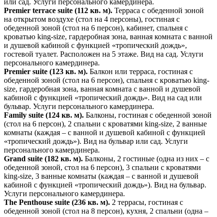
или сад. Услуги персонального камердинера.
Premier terrace suite (112 кв. м).
Терраса с обеденной зоной
на открытом воздухе (стол на 4 персоны), гостиная с
обеденной зоной (стол на 6 персон), кабинет, спальня с
кроватью king-size, гардеробная зона, ванная комната с ванной
и душевой кабиной с функцией «тропический дождь»,
гостевой туалет. Расположен на 5 этаже. Вид на сад. Услуги
персонального камердинера.
Premier suite (123 кв. м).
Балкон или терраса, гостиная с
обеденной зоной (стол на 6 персон), спальня с кроватью king-
size, гардеробная зона, ванная комната с ванной и душевой
кабиной с функцией «тропический дождь». Вид на сад или
бульвар. Услуги персонального камердинера.
Family suite (124 кв. м).
Балконы, гостиная с обеденной зоной
(стол на 6 персон), 2 спальни с кроватями king-size, 2 ванные
комнаты (каждая – с ванной и душевой кабиной с функцией
«тропический дождь»). Вид на бульвар или сад. Услуги
персонального камердинера.
Grand suite (182 кв. м).
Балконы, 2 гостиные (одна из них – с
обеденной зоной, стол на 6 персон), 3 спальни с кроватями
king-size, 3 ванные комнаты (каждая – с ванной и душевой
кабиной с функцией «тропический дождь»). Вид на бульвар.
Услуги персонального камердинера.
The Penthouse suite (236 кв. м).
2 террасы, гостиная с
обеденной зоной (стол на 8 персон), кухня, 2 спальни (одна –