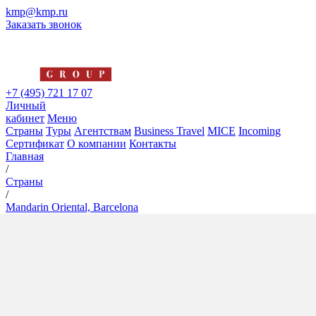
kmp@kmp.ru
Заказать звонок
+7 (495) 721 17 07
Личный
кабинет
Меню
Страны
Туры
Агентствам
Business Travel
MICE
Incoming
Сертификат
О компании
Контакты
Главная
/
Страны
/
Mandarin Oriental, Barcelona
Mandarin Oriental, Barcelona
5*