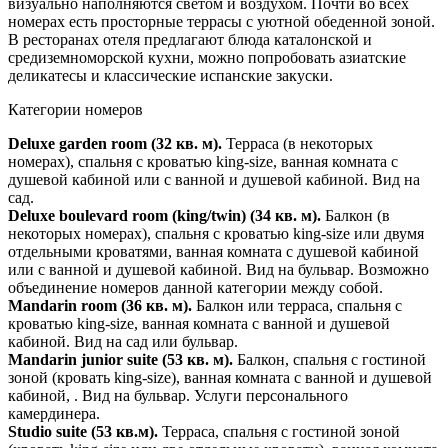
визуально наполняются светом и воздухом. Почти во всех
номерах есть просторные террасы с уютной обеденной зоной.
В ресторанах отеля предлагают блюда каталонской и
средиземноморской кухни, можно попробовать азиатские
деликатесы и классические испанские закуски.
Категории номеров
Deluxe garden room (32 кв. м).
Терраса (в некоторых
номерах), спальня с кроватью king-size, ванная комната с
душевой кабиной или с ванной и душевой кабиной. Вид на
сад.
Deluxe boulevard room (king/twin) (34 кв. м).
Балкон (в
некоторых номерах), спальня с кроватью king-size или двумя
отдельными кроватями, ванная комната с душевой кабиной
или с ванной и душевой кабиной. Вид на бульвар. Возможно
объединение номеров данной категории между собой.
Mandarin room (36 кв. м).
Балкон или терраса, спальня с
кроватью king-size, ванная комната с ванной и душевой
кабиной. Вид на сад или бульвар.
Mandarin junior suite (53 кв. м).
Балкон, спальня с гостиной
зоной (кровать king-size), ванная комната с ванной и душевой
кабиной, . Вид на бульвар. Услуги персонального
камердинера.
Studio suite (53 кв.м).
Терраса, спальня с гостиной зоной