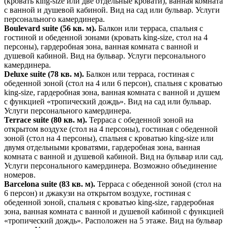
(кровать king-size или две отдельные кровати), ванная комната
с ванной и душевой кабиной. Вид на сад или бульвар. Услуги
персонального камердинера.
Boulevard suite (56 кв. м).
Балкон или терраса, спальня с
гостиной и обеденной зонами (кровать king-size, стол на 4
персоны), гардеробная зона, ванная комната с ванной и
душевой кабиной. Вид на бульвар. Услуги персонального
камердинера.
Deluxe suite (78 кв. м).
Балкон или терраса, гостиная с
обеденной зоной (стол на 4 или 6 персон), спальня с кроватью
king-size, гардеробная зона, ванная комната с ванной и душем
с функцией «тропический дождь». Вид на сад или бульвар.
Услуги персонального камердинера.
Terrace suite (80 кв. м).
Терраса с обеденной зоной на
открытом воздухе (стол на 4 персоны), гостиная с обеденной
зоной (стол на 4 персоны), спальня с кроватью king-size или
двумя отдельными кроватями, гардеробная зона, ванная
комната с ванной и душевой кабиной. Вид на бульвар или сад.
Услуги персонального камердинера. Возможно объединение
номеров.
Barcelona suite (83 кв. м).
Терраса с обеденной зоной (стол на
6 персон) и джакузи на открытом воздухе, гостиная с
обеденной зоной, спальня с кроватью king-size, гардеробная
зона, ванная комната с ванной и душевой кабиной с функцией
«тропический дождь». Расположен на 5 этаже. Вид на бульвар