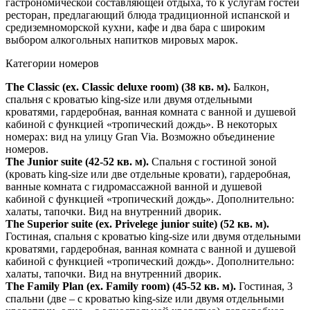
гастрономической составляющей отдыха, то к услугам гостей
ресторан, предлагающий блюда традиционной испанской и
средиземноморской кухни, кафе и два бара с широким
выбором алкогольных напитков мировых марок.
Категории номеров
The Classic (ex. Classic deluxe room) (38 кв. м).
Балкон,
спальня с кроватью king-size или двумя отдельными
кроватями, гардеробная, ванная комната с ванной и душевой
кабиной с функцией «тропический дождь». В некоторых
номерах: вид на улицу Gran Via. Возможно объединение
номеров.
The Junior suite (42-52 кв. м).
Спальня с гостиной зоной
(кровать king-size или две отдельные кровати), гардеробная,
ванные комната с гидромассажной ванной и душевой
кабиной с функцией «тропический дождь». Дополнительно:
халаты, тапочки. Вид на внутренний дворик.
The Superior suite (ex. Privelege junior suite) (52 кв. м).
Гостиная, спальня с кроватью king-size или двумя отдельными
кроватями, гардеробная, ванная комната с ванной и душевой
кабиной с функцией «тропический дождь». Дополнительно:
халаты, тапочки. Вид на внутренний дворик.
The Family Plan (ex. Family room) (45-52 кв. м).
Гостиная, 3
спальни (две – с кроватью king-size или двумя отдельными