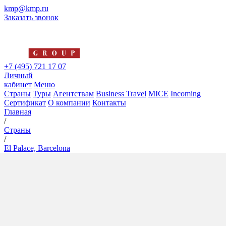
kmp@kmp.ru
Заказать звонок
+7 (495) 721 17 07
Личный
кабинет
Меню
Страны
Туры
Агентствам
Business Travel
MICE
Incoming
Сертификат
О компании
Контакты
Главная
/
Страны
/
El Palace, Barcelona
El Palace, Barcelona
5*