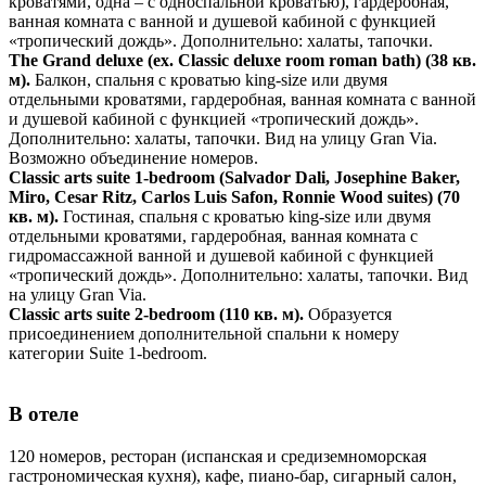
кроватями, одна – с односпальной кроватью), гардеробная,
ванная комната с ванной и душевой кабиной с функцией
«тропический дождь». Дополнительно: халаты, тапочки.
The Grand deluxe (ex. Classic deluxe room roman bath) (38 кв.
м).
Балкон, спальня с кроватью king-size или двумя
отдельными кроватями, гардеробная, ванная комната с ванной
и душевой кабиной с функцией «тропический дождь».
Дополнительно: халаты, тапочки. Вид на улицу Gran Via.
Возможно объединение номеров.
Classic arts suite 1-bedroom (Salvador Dali, Josephine Baker,
Miro, Cesar Ritz, Carlos Luis Safon, Ronnie Wood suites) (70
кв. м).
Гостиная, спальня с кроватью king-size или двумя
отдельными кроватями, гардеробная, ванная комната с
гидромассажной ванной и душевой кабиной с функцией
«тропический дождь». Дополнительно: халаты, тапочки. Вид
на улицу Gran Via.
Classic arts suite 2-bedroom (110 кв. м).
Образуется
присоединением дополнительной спальни к номеру
категории Suite 1-bedroom.
В отеле
120 номеров, ресторан (испанская и средиземноморская
гастрономическая кухня), кафе, пиано-бар, сигарный салон,