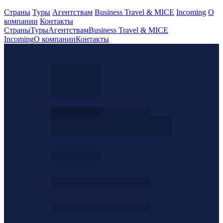
Страны
Туры
Агентствам
Business Travel & MICE
Incoming
О
компании
Контакты
Страны
Туры
Агентствам
Business Travel & MICE
Incoming
О компании
Контакты