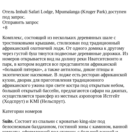
Отель Imbali Safari Lodge, Mpumalanga (Kruger Park) доступен
под запрос.
Отправить запрос
+8
Комплекс, состоящий из нескольких деревянных шале с
тростниковыми крышами, стилизован под традиционный
африканский охотничий лодж. От одного домика к другому
через густой буш тянутся подвесные деревянные дорожки. Из
номеров открывается вид на долину реки Нватситсвонто и
парк, в котором водятся все представители африканской
«большой пятерки», а также антилопы, дикие птицы и
экзотические насекомые. В лодже есть ресторан африканской
кухни, дворик для приготовления традиционного
африканского ужина при свете костра под открытым небом,
большой открытый бассейн, предлагаются сафари на джипах,
осуществляется трансфер из местных аэропортов Истгейт
(Ходспрут) и KMI (Нельспрут).
Категории номеров
Suite.
Состоит из спальни с кроватью king-size под
белоснежным балдахином, гостиной зоны с камином, ванной
комнаты, оформленной под старину, с большой ванной и