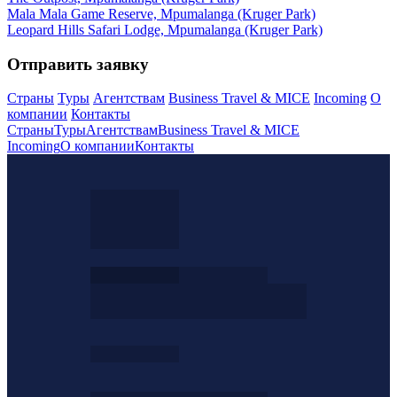
Mala Mala Game Reserve, Mpumalanga (Kruger Park)
Leopard Hills Safari Lodge, Mpumalanga (Kruger Park)
Отправить заявку
Страны
Туры
Агентствам
Business Travel & MICE
Incoming
О
компании
Контакты
Страны
Туры
Агентствам
Business Travel & MICE
Incoming
О компании
Контакты