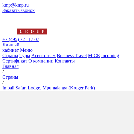
kmp@kmp.ru
Заказать звонок
+7 (495) 721 17 07
Личный
кабинет
Меню
Страны
Туры
Агентствам
Business Travel
MICE
Incoming
Сертификат
О компании
Контакты
Главная
/
Страны
/
Imbali Safari Lodge, Mpumalanga (Kruger Park)
Imbali Safari Lodge,
Mpumalanga (Kruger Park)
5*