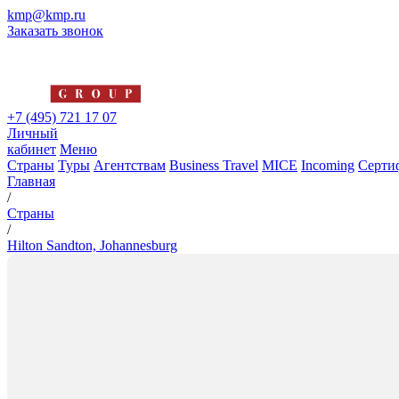
kmp@kmp.ru
Заказать звонок
+7 (495) 721 17 07
Личный
кабинет
Меню
Страны
Туры
Агентствам
Business Travel
MICE
Incoming
Серти
Главная
/
Страны
/
Hilton Sandton, Johannesburg
Hilton Sandton, Johannesburg