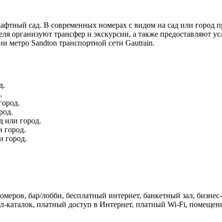
афтный сад. В современных номерах с видом на сад или город пр
еля организуют трансфер и экскурсии, а также предоставляют ус
ии метро Sandton транспортной сети Gautrain.
д.
.
город.
род.
 или город.
 город.
и город.
омеров, бар/лобби, бесплатный интернет, банкетный зал, бизнес
-каталок, платный доступ в Интернет, платный Wi-Fi, помещения