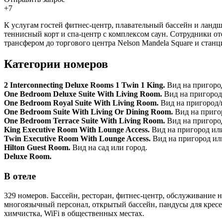
+7
К услугам гостей фитнес-центр, плавательный бассейн и ландш
теннисный корт и спа-центр с комплексом саун. Сотрудники от
трансфером до торгового центра Nelson Mandela Square и станц
Категории номеров
2 Interconnecting Deluxe Rooms 1 Twin 1 King.
Вид на пригоро
One Bedroom Deluxe Suite With Living Room.
Вид на пригород
One Bedroom Royal Suite With Living Room.
Вид на пригород/
One Bedroom Suite With Living Or Dining Room.
Вид на приго
One Bedroom Terrace Suite With Living Room.
Вид на пригород
King Executive Room With Lounge Access.
Вид на пригород или
Twin Executive Room With Lounge Access.
Вид на пригород ил
Hilton Guest Room.
Вид на сад или город.
Deluxe Room.
В отеле
329 номеров. Бассейн, ресторан, фитнес-центр, обслуживание н
многоязычный персонал, открытый бассейн, пандусы для кресел
химчистка, WiFi в общественных местах.