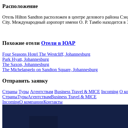
Расположение
Отель Hilton Sandton расположен в центре делового района Сэн
City. Международный аэропорт имени О. Р. Тамбо находится в 
Похожие отели
Отели в ЮАР
Four Seasons Hotel The Westcliff, Johannesburg
Park Hyatt, Johannesburg
The Saxon, Johannesburg
The Michelangelo on Sandton Square, Johannesburg
Отправить заявку
Страны
Туры
Агентствам
Business Travel & MICE
Incoming
О к
Страны
Туры
Агентствам
Business Travel & MICE
Incoming
О компании
Контакты