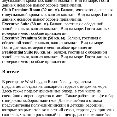
двуспальной кроватью, ванная комната. Вид на море. Гости
данных номеров имеют особые привилегии.
Club Premium Room (32 кв. м).
Балкон, мягкая зона, спальня
с двуспальной кроватью, ванная комната. Вид на море. Гости
данных номеров имеют особые привилегии.
Executive Suite (58 кв. м).
Балкон, гостиная с обеденной
зоной, спальня, ванная комната. Вид на море. Гости данных
номеров имеют особые привилегии.
Executive Premium Suite (58 кв. м).
Балкон, гостиная с
обеденной зоной, спальня, ванная комната. Вид на море.
Гости данных номеров имеют особые привилегии.
Presidential Suite (86 кв. м).
Балкон, гостиная с обеденной
зоной, спальня, ванная комната. Вид на море. Гости данных
номеров имеют особые привилегии.
В отеле
В ресторане West Laggon Resort Netanya туристам
предлагается отдых на шикарной террасе с видом на море.
Здесь также подают изысканные блюда, в том числе из
свежайших морепродуктов и мяса. Также работают кафе и бар
с широким выбором напитков. Для волшебного отдыха
предусмотрены полу-олимпийский и детский бассейны,
которые открыты только в летний сезон, терраса для принятия
солнечных ванн и роскошный спа-центр, расположившийся