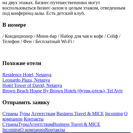
на двух этажах. Бизнес-путешественники могут
воспользоваться бизнес-залом и целым этажом, отведенным
под конференц-залы. Есть детский клуб.
В номере
/ Кондиционер / Мини-бар / Набор для чая и кофе / Сейф /
Телефон / Фен / Бесплатный Wi-Fi /
Похожие отели
Residence Hotel, Netanya
Leonardo Plaza, Netanya
Hotel Tower of David, Netanya
Brown Beach House By Brown Hotels (бутик-отель), Tel Aviv
Отправить заявку
Страны
Туры
Агентствам
Business Travel & MICE
Incoming
О
компании
Контакты
Страны
Туры
Агентствам
Business Travel & MICE
Incoming
О компании
Контакты