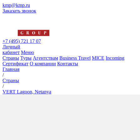
kmp@kmp.ru
Заказать звонок
+7 (495) 721 17 07
Личный
кабинет
Меню
Страны
Туры
Агентствам
Business Travel
MICE
Incoming
Сертификат
О компании
Контакты
Главная
/
Страны
/
VERT Lagoon, Netanya
VERT Lagoon, Netanya
5*